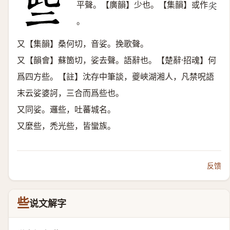
平聲。【廣韻】少也。【集韻】或作
𡭟
。
又【集韻】桑何切，音娑。挽歌聲。
又【韻會】蘇箇切，娑去聲。語辭也。【楚辭·招魂】何
爲四方些。【註】沈存中筆談，夔峽湖湘人，凡禁呪語
末云娑婆訶，三合而爲些也。
又同娑。邏些，吐蕃城名。
又麼些，禿光些，皆蠻族。
反馈
些
说文解字