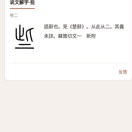
说文解字·些
卷二
語辭也。見《楚辭》。从此从二。其義
未詳。蘇箇切文一 新附
反馈