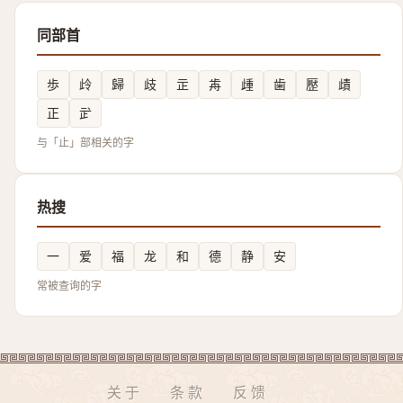
同部首
歩
㱓
歸
歧
㱏
歬
歱
歯
㱘
歵
正
㱐
与「止」部相关的字
热搜
一
爱
福
龙
和
德
静
安
常被查询的字
关于
条款
反馈