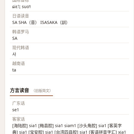
ɕiɛ˥; suo˥˧
日语读音
SA SHA（音） ISASAKA（訓）
韩语罗马
SA
现代韩语
사
越南语
ta
方言读音
（旧版简文）
广东话
se1
客家话
[海陆腔] sia1 [梅县腔] sia1 siam1 [沙头角腔] sia1 [客英字
典] sia1 [宝安腔] sia1 [台湾四县腔] sia1 [客语拼音字汇] xia1