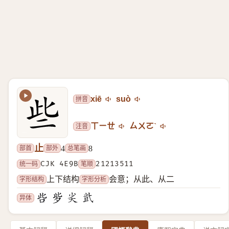
拼音
xiē
suò
注音
ㄒㄧㄝ
ㄙㄨㄛˋ
止
部首
部外
总笔画
4
8
统一码
CJK 4E9B
笔顺
21213511
字形结构
字形分析
上下结构
会意；从此、从二
异体