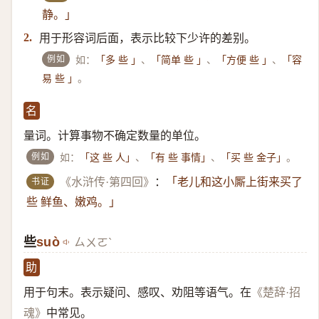
静。」
用于形容词后面，表示比较下少许的差别。
2.
例如
如：
、
、
、
「多 些 」
「简单 些 」
「方便 些 」
「容
。
易 些 」
名
量词。计算事物不确定数量的单位。
例如
如：
、
、
。
「这 些 人」
「有 些 事情」
「买 些 金子」
书证
《水浒传·第四回》
：
「老儿和这小厮上街来买了
些 鲜鱼、嫩鸡。」
些
suò
ㄙㄨㄛˋ
助
用于句末。表示疑问、感叹、劝阻等语气。在
《楚辞·招
中常见。
魂》