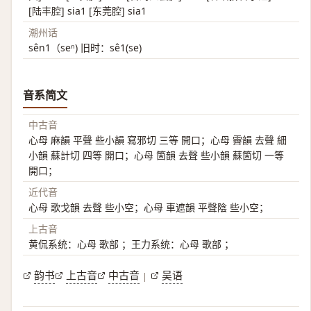
[陆丰腔] sia1 [东莞腔] sia1
潮州话
sên1（seⁿ) 旧时：sê1(se)
音系简文
中古音
心母 麻韻 平聲 些小韻 寫邪切 三等 開口；心母 霽韻 去聲 細
小韻 蘇計切 四等 開口；心母 箇韻 去聲 些小韻 蘇箇切 一等
開口；
近代音
心母 歌戈韻 去聲 些小空；心母 車遮韻 平聲陰 些小空；
上古音
黄侃系统：心母 歌部 ；王力系统：心母 歌部 ；
韵书
上古音
中古音
吴语
|