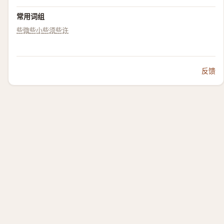
常用词组
些微
些小
些须
些许
反馈