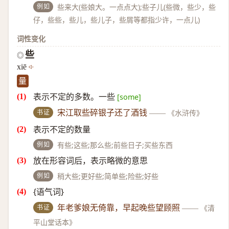
例如
些来大(些娘大。一点点大);些子儿(些微，些少，些
仔，些些，些儿，些儿子，些屑等都指少许，一点儿)
词性变化
些
◎
xiē
量
表示不定的多数。一些
[some]
书证
宋江取些碎银子还了酒钱
——
《水浒传》
表示不定的数量
例如
有些;这些;那么些;前些日子;买些东西
放在形容词后，表示略微的意思
例如
稍大些;更好些;简单些;险些;好些
{语气词}
书证
年老爹娘无倚靠，早起晚些望顾照
——
《清
平山堂话本》