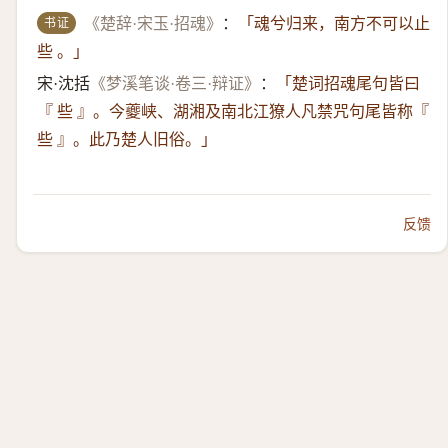
书证
《楚辞·宋玉·招魂》
：
「魂兮归来，南方不可以止
些 。」
宋·沈括
《梦溪笔谈·卷三·辩证》
：
「楚词招魂尾句皆曰
『 些 』。今夔峡、湖湘及南北江獠人凡禁咒句尾皆称『
些 』。此乃楚人旧俗。」
反馈