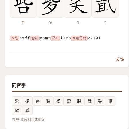
呰
㱔
𡭟
𡭶
五笔
hxff
仓颉
ypmm
郑码
iirb
四角号码
22101
反馈
同音字
逤
㨝
㾚
䵀
楔
溹
䐝
歲
娎
獦
歇
蠍
与 些 读音相同或相近