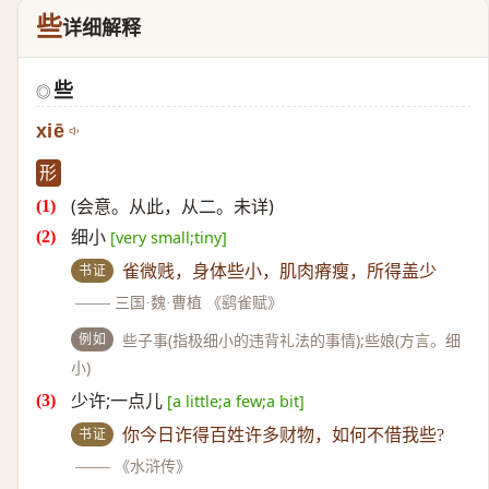
些
详细解释
些
◎
xiē
形
(会意。从此，从二。未详)
细小
[very small;tiny]
书证
雀微贱，身体些小，肌肉瘠瘦，所得盖少
——
三国·魏·曹植 《鹞雀赋》
例如
些子事(指极细小的违背礼法的事情);些娘(方言。细
小)
少许;一点儿
[a little;a few;a bit]
书证
你今日诈得百姓许多财物，如何不借我些?
——
《水浒传》