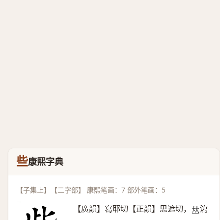
些
康熙字典
【子集上】【二字部】 康熙笔画：7 部外笔画：5
【廣韻】寫耶切【正韻】思遮切，
瀉
𠀤