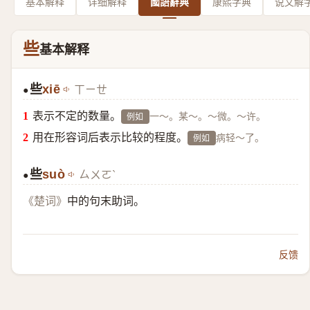
基本解释
详细解释
國語辭典
康熙字典
说文解
些
基本解释
些
xiē
ㄒㄧㄝ
●
表示不定的数量。
一～。某～。～微。～许。
例如
用在形容词后表示比较的程度。
病轻～了。
例如
些
suò
ㄙㄨㄛˋ
●
中的句末助词。
《楚词》
反馈