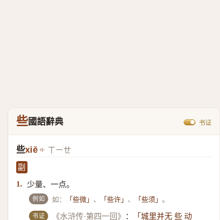
些
國語辭典
书证
些
xiē
ㄒㄧㄝ
副
少量、一点。
1.
例如
如：
、
、
。
「些微」
「些许」
「些须」
书证
《水浒传·第四一回》
：
「城里并无 些 动