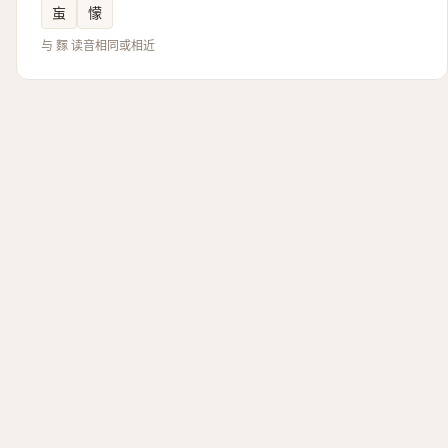
䖟
懞
与 䴿 读音相同或相近