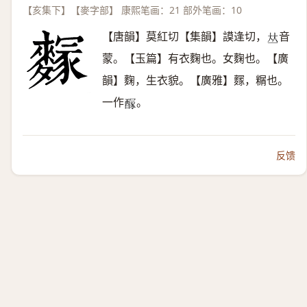
【亥集下】【麥字部】 康熙笔画：21 部外笔画：10
【唐韻】莫紅切【集韻】謨逢切，
音
𠀤
蒙。【玉篇】有衣麴也。女麴也。【廣
韻】麴，生衣貌。【廣雅】䴿，糏也。
一作
。
𨢊
反馈