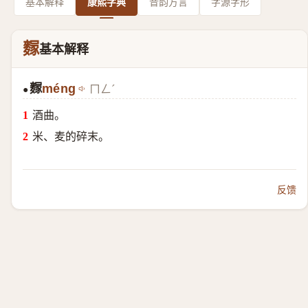
基本解释
康熙字典
音韵方言
字源字形
䴿
基本解释
䴿
méng
ㄇㄥˊ
●
酒曲。
米、麦的碎末。
反馈