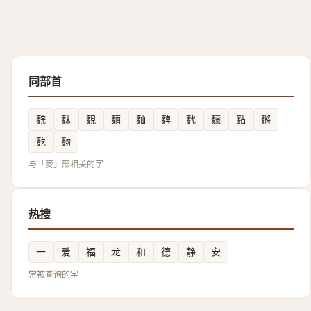
同部首
䴷
䴲
麲
䵂
䴮
䴽
䴬
䵆
䴴
䵁
麧
䴯
与「麥」部相关的字
热搜
一
爱
福
龙
和
德
静
安
常被查询的字