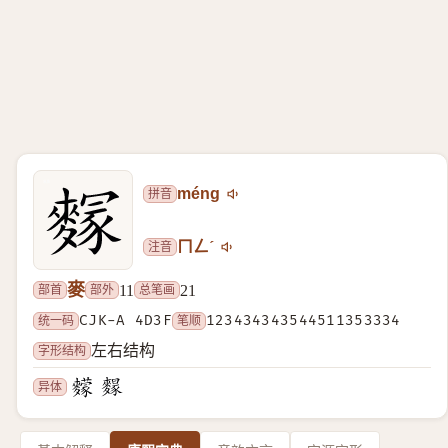
拼音
méng
注音
ㄇㄥˊ
麥
部首
部外
总笔画
11
21
统一码
CJK-A 4D3F
笔顺
123434343544511353334
字形结构
左右结构
异体