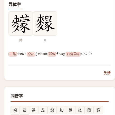
异体字
䵆
𪍭
五笔
swwe
仓颉
jebmo
郑码
foag
四角号码
47432
反馈
同音字
幪
蒙
鹲
尨
濛
虻
䲛
䇇
蕄
獴