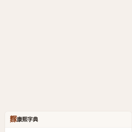
䴿
康熙字典