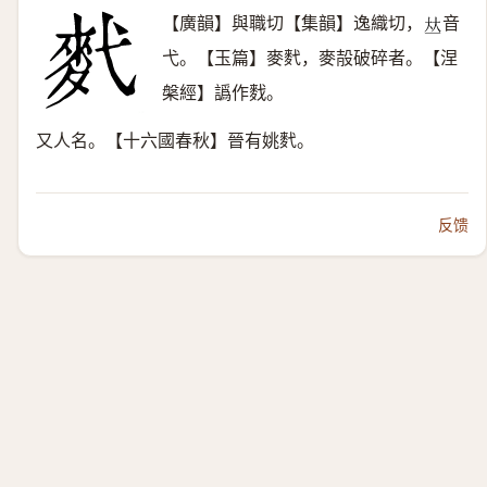
【廣韻】與職切【集韻】逸織切，
音
𠀤
弋。【玉篇】麥䴬，麥㱿破碎者。【涅
槃經】譌作䴰。
又人名。【十六國春秋】晉有姚䴬。
反馈