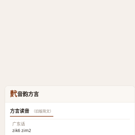
䴬
音韵方言
方言读音
（旧版简文）
广东话
zik6 zim2