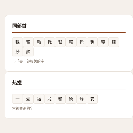
同部首
麳
䴹
䴯
䴰
䴶
䴿
䴳
䵀
麲
麶
麨
麰
与「麥」部相关的字
热搜
一
爱
福
龙
和
德
静
安
常被查询的字