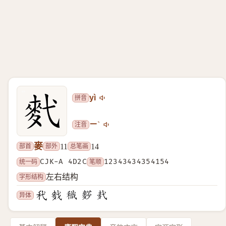
拼音
yì
注音
ㄧˋ
麥
部首
部外
总笔画
11
14
统一码
CJK-A 4D2C
笔顺
12343434354154
字形结构
左右结构
异体