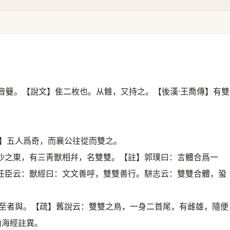
音䉶。【說文】隹二枚也。从雔，又持之。【後漢·王喬傳】有雙
箋】五人爲奇，而襄公往從而雙之。
沙之東，有三靑獸相幷，名雙雙。【註】郭璞曰：言體合爲一
任臣云：獸經曰：文文善呼，雙雙善行。駢志云：雙雙合體，蛩
俱至者與。【疏】舊說云：雙雙之鳥，一身二首尾，有雌雄，隨便
山海經註異。