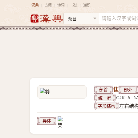
汉典
古籍
诗词
书法
通识
|
|
|
|
部首
隹
部外
统一码
CJK-A 4
字形结构
左右结
异体