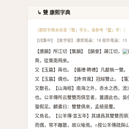
↳ 雙 康熙字典
（康熙字典未收录「䨇」字头，请参考「
雙
」字：）
【戌集中】【隹字部】 康熙笔画：18 部外笔画：10
【唐韻】所江切【集韻】【韻會】疎江切，
𠀤
鳧，從東南飛來。
又【玉篇】兩也。【儀禮·聘禮】凡獻執一雙。
又【玉篇】偶也。【詩·齊風】冠綏雙止。【
又獸名。【山海經】南海之外，赤水之西，流
也。公羊傳所云雙雙而俱至者，蓋謂此也。吳
蛩假足。麟書曰：雙雙俱來，孟極是覆。
又鳥名。【公羊傳·宣五年】其諸爲其雙雙而
而偶，常不離散，故以喩焉。○按公羊傳疏與