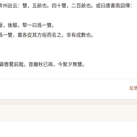
弇州註云：雙，五畝也。四十雙，二百畝也。或曰唐書南詔傳：
壓，後驅，犂一曰爲一雙。
爲一雙，蓋各從其方俗而名之，非有成數也。
，聳轡騖前蹤。昔離秋已兩，今聚夕無雙。
反