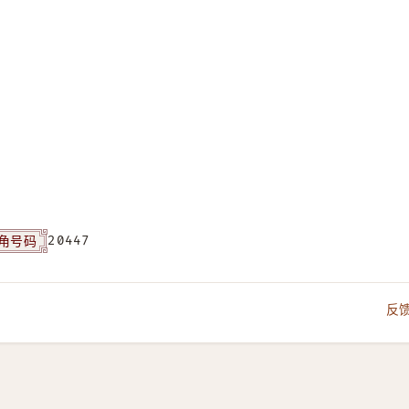
角号码
20447
反