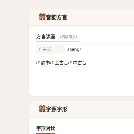
䨇
音韵方言
方言读音
（旧版简文）
广东话
soeng1
韵书
上古音
中古音
䨇
字源字形
字形对比