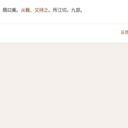
。鴈曰乗。
从雔、又持之。
所江切。九部。
反