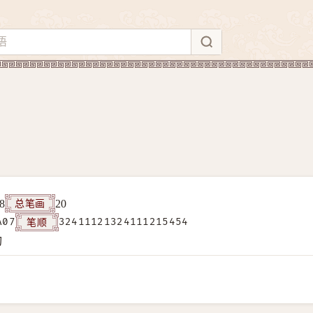
总笔画
8
20
笔顺
A07
32411121324111215454
构