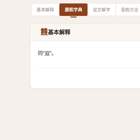
基本解释
康熙字典
说文解字
音韵方言
䨇
基本解释
同“
双
”。