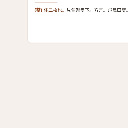
(雙)
隹二枚也。
見隹部隻下。方言。飛鳥曰雙