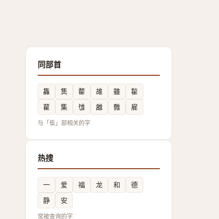
同部首
雥
䧶
䨁
䧸
雖
䨂
雚
集
隿
䨄
䨅
雇
与「隹」部相关的字
热搜
一
爱
福
龙
和
德
静
安
常被查询的字