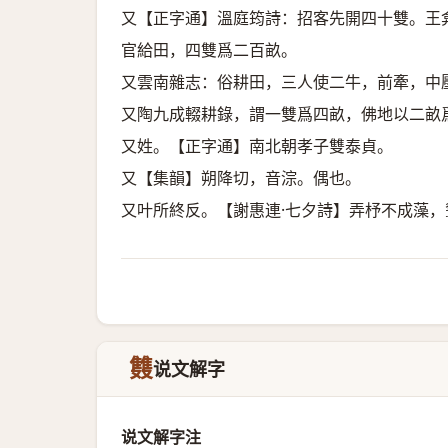
又【正字通】溫庭筠詩：招客先開四十雙。王
官給田，四雙爲二百畝。
又雲南雜志：俗耕田，三人使二牛，前牽，中
又陶九成輟耕錄，謂一雙爲四畝，佛地以二畝
又姓。【正字通】南北朝孝子雙泰貞。
又【集韻】朔降切，音淙。偶也。
又叶所終反。【謝惠連·七夕詩】弄杼不成藻
䨇
说文解字
说文解字注