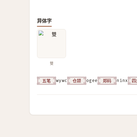
异体字
雙
五笔
仓颉
郑码
四
wywc
ogee
ninx