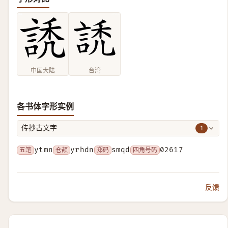
中国大陆
台湾
各书体字形实例
1
传抄古文字
五笔
ytmn
仓颉
yrhdn
郑码
smqd
四角号码
02617
反馈