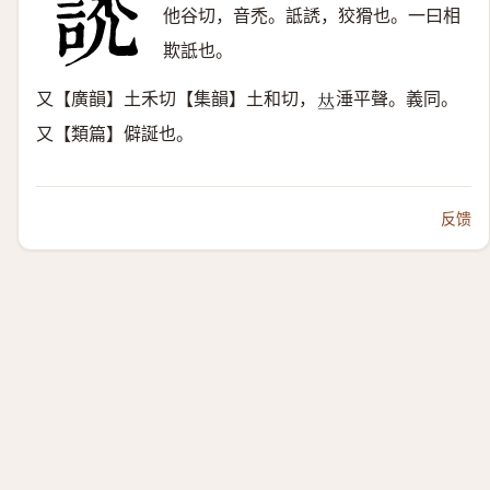
他谷切，音禿。詆䛢，狡猾也。一曰相
欺詆也。
又【廣韻】土禾切【集韻】土和切，
涶平聲。義同。
𠀤
又【類篇】僻誕也。
反馈