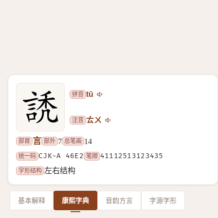
拼音
tū
注音
ㄊㄨ
言
部首
部外
总笔画
7
14
统一码
CJK-A 46E2
笔顺
41112513123435
字形结构
左右结构
基本解释
康熙字典
音韵方言
字源字形