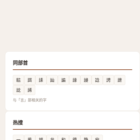
同部首
䛗
誀
䛶
訕
諞
䛹
誛
諗
䛣
詍
訦
䛥
与「言」部相关的字
热搜
一
爱
福
龙
和
德
静
安