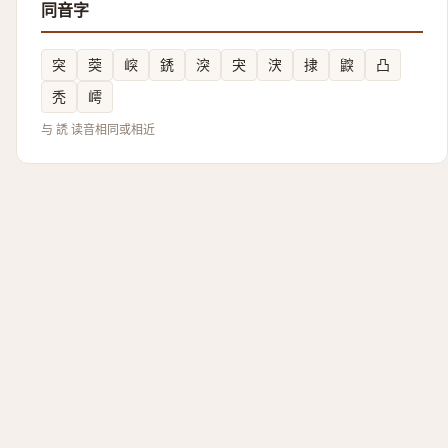
同音字
突
葖
㟮
鋵
湥
宊
涋
捸
鼵
凸
秃
嶀
与 䛢 读音相同或相近