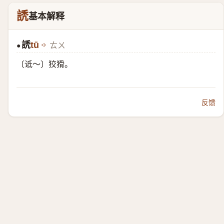
䛢
基本解释
䛢
tū
ㄊㄨ
●
〔诋～〕狡猾。
反馈