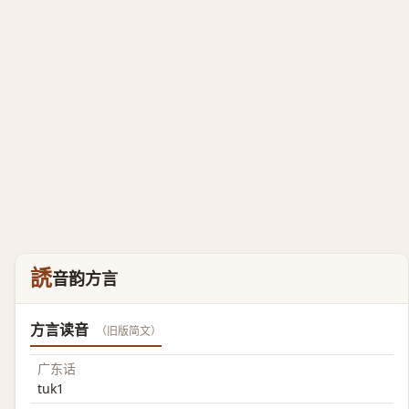
䛢
音韵方言
方言读音
（旧版简文）
广东话
tuk1