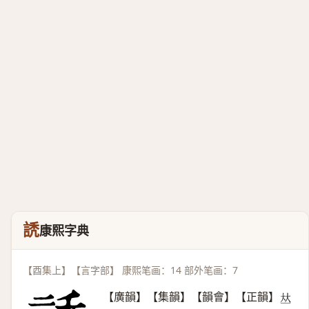
䛢
康熙字典
【酉集上】【言字部】 康熙笔画：14 部外笔画：7
【廣韻】【集韻】【韻會】【正韻】
𠀤