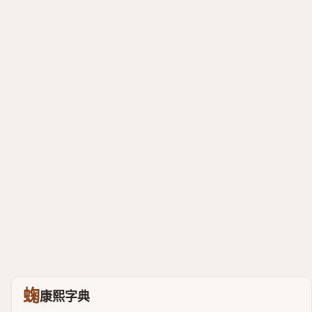
䗇
康熙字典