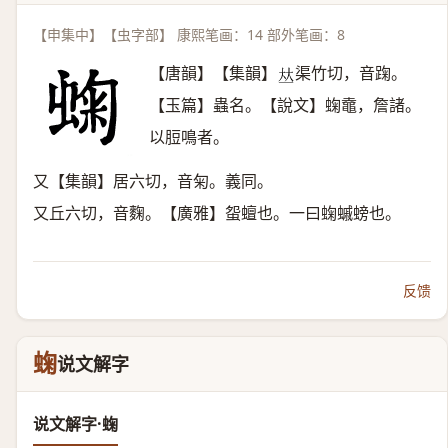
【申集中】【虫字部】 康熙笔画：14 部外笔画：8
【唐韻】【集韻】
渠竹切，音踘。
𠀤
【玉篇】蟲名。【說文】䗇鼀，詹諸。
以脰鳴者。
又【集韻】居六切，音匊。義同。
又丘六切，音麴。【廣雅】䖤蟺也。一曰䗇䗩螃也。
反馈
䗇
说文解字
说文解字·䗇