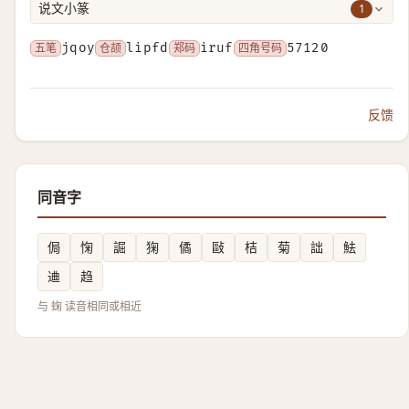
1
说文小篆
五笔
jqoy
仓颉
lipfd
郑码
iruf
四角号码
57120
反馈
同音字
侷
㥌
誳
㹼
僪
敺
桔
菊
詘
魼
䢗
趋
与 䗇 读音相同或相近