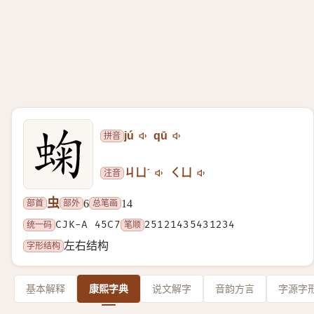
拼音
jú
qū
注音
ㄐㄩˊ
ㄑㄩ
虫
部首
部外
总笔画
6
14
统一码
CJK-A 45C7
笔顺
25121435431234
字形结构
左右结构
基本解释
康熙字典
说文解字
音韵方言
字源字