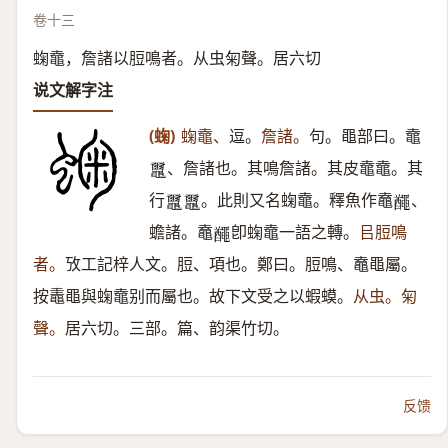
卷十三
䗇鼀，詹諸以脰鳴者。从虫匊聲。居六切
说文解字注
(䗇)
䗇鼀、
逗。
詹諸。
句。黽部曰。鼀
、詹諸也。其鳴詹諸。其皮鼀鼀。其
𪓿
行
。此則又名䗇鼀。釋魚作鼁
、
𪓿
𪓿
𪓰
蟾諸。鼁
卽䗇鼀一語之轉。
㠯脰鳴
𪓰
者。
攷工記梓人文。脰、項也。鄭曰。脰鳴、鼁黽屬。
按鼃黽與䗇鼀别而屬也。故下文受之以蝦蟆。
从虫。匊
聲。
居六切。三部。篇、韵渠竹切。
反馈