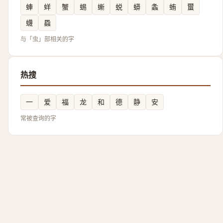
蛼
蛘
蟹
蜴
螹
蜕
蟒
螽
蛕
蠒
蠛
蟁
与「虫」部相关的字
热搜
一
爱
福
龙
和
德
静
安
常被查询的字