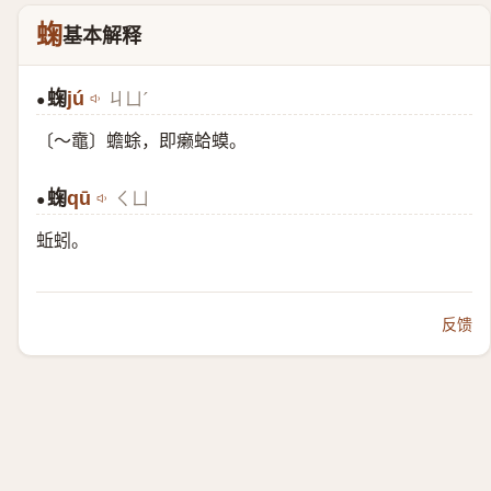
䗇
基本解释
䗇
jú
ㄐㄩˊ
●
〔～鼀〕蟾蜍，即癞蛤蟆。
䗇
qū
ㄑㄩ
●
蚯蚓。
反馈