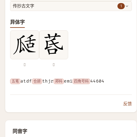
1
传抄古文字
异体字
𤫵
𦯚
五笔
atdf
仓颉
thjr
郑码
emi
四角号码
44604
反馈
同音字