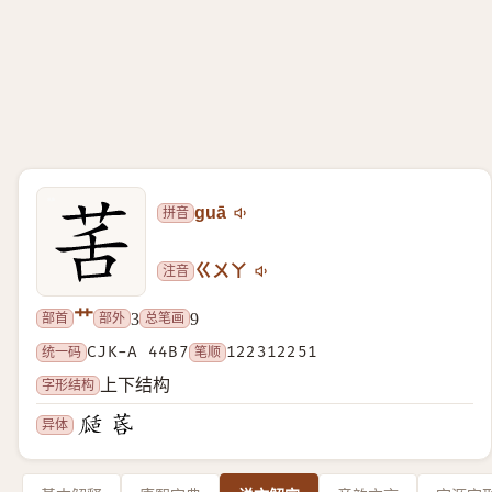
拼音
guā
注音
ㄍㄨㄚ
艹
部首
部外
总笔画
3
9
统一码
CJK-A 44B7
笔顺
122312251
字形结构
上下结构
异体