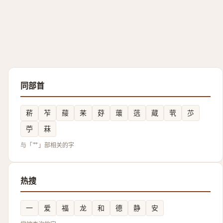
同部首
菥
苲
䕑
䒩
䒵
蘾
䓕
蔵
茕
䒚
苧
菻
与「艹」部相关的字
热搜
一
爱
福
龙
和
德
静
安