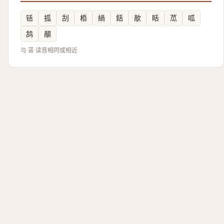
铦
㧓
刮
桰
緺
銛
歄
䀨
苽
呱
鸹
䫚
与 䒷 读音相同或相近