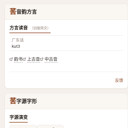
䒷
音韵方言
方言读音
（旧版简文）
广东话
kut3
韵书
上古音
中古音
反馈
䒷
字源字形
字源演变