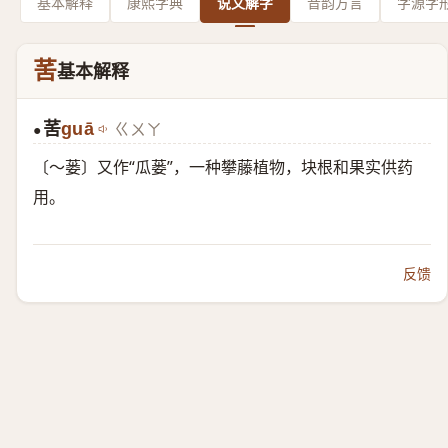
基本解释
康熙字典
说文解字
音韵方言
字源字
䒷
基本解释
䒷
guā
ㄍㄨㄚ
●
〔～蒌〕又作“瓜蒌”，一种攀藤植物，块根和果实供药
用。
反馈