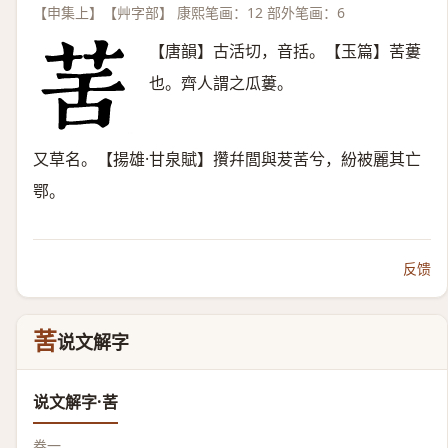
【申集上】【艸字部】 康熙笔画：12 部外笔画：6
【唐韻】古活切，音括。【玉篇】䒷蔞
也。齊人謂之瓜蔞。
又草名。【揚雄·甘泉賦】攢幷閭與茇䒷兮，紛被麗其亡
鄂。
反馈
䒷
说文解字
说文解字·䒷
卷一