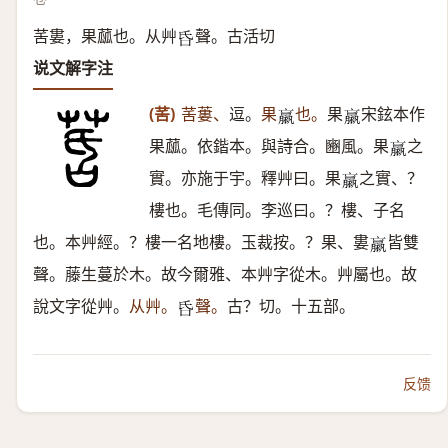
䒷婁，果蓏也。从艸
聲。古活切
𠯑
说文解字注
(䒷)
䒷蔞、
逗。
果
也。
果
宋鉉本作
𧝹
𧝹
果蓏。依鍇本。與詩合。豳風。果
之
𧝹
實。亦施于宇。釋艸曰。果
之實、？
𧝹
樓也。毛傳同。李巡曰。？樓、子名
也。本艸經。？樓一名地樓。玉裁按。？果、婁
皆雙
𧝹
聲。藤生蔓於木。故今爾雅、本艸字從木。艸屬也。故
說文字從艸。
从艸。
聲。
古？切。十五部。
𠯑
反馈