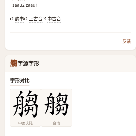
saau2 zaau1
韵书
上古音
中古音
反馈
䑼
字源字形
字形对比
中国大陆
台湾