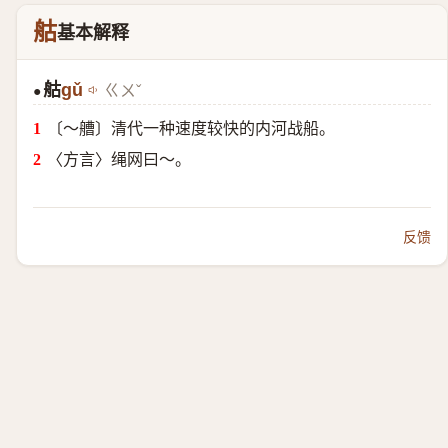
䑩
基本解释
䑩
gǔ
ㄍㄨˇ
●
〔～艚〕清代一种速度较快的内河战船。
〈方言〉绳网曰～。
反馈