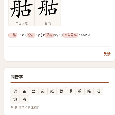
中国大陆
台湾
五笔
tedg
仓颉
hyjr
郑码
pyej
四角号码
24460
反馈
同音字
焸
苦
䀇
糓
䊺
䀜
嗗
櫎
䀦
汩
鋊
蠱
与 䑩 读音相同或相近