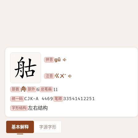
拼音
gǔ
注音
ㄍㄨˇ
舟
部首
部外
总笔画
6
11
统一码
CJK-A 4469
笔顺
33541412251
字形结构
左右结构
基本解释
字源字形