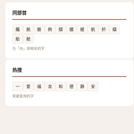
同部首
艬
舧
䑻
䑦
䒁
艔
艖
舤
䑤
䒇
䑪
舱
与「舟」部相关的字
热搜
一
爱
福
龙
和
德
静
安
常被查询的字