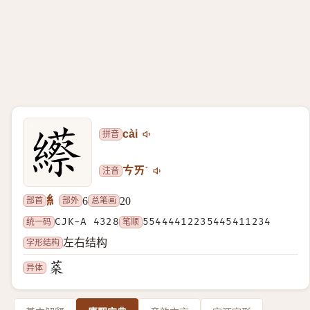
拼音
cài
注音
ㄘㄞˋ
糹
部首
部外
总笔画
6
20
统一码
CJK-A 4328
笔顺
55444412235445411234
字形结构
左右结构
异体