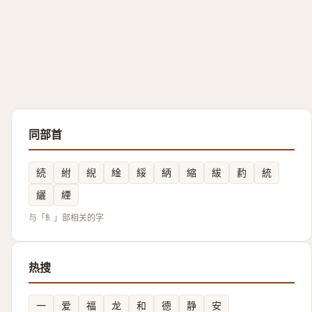
同部首
続
紨
䋩
䋮
綏
䋑
縮
紱
䋤
統
纚
緸
与「糹」部相关的字
热搜
一
爱
福
龙
和
德
静
安