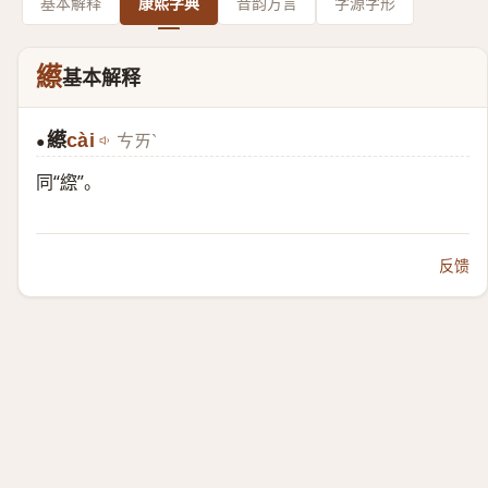
基本解释
康熙字典
音韵方言
字源字形
䌨
基本解释
䌨
cài
ㄘㄞˋ
●
同“
縩
”。
反馈