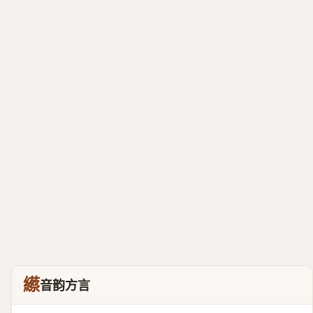
䌨
音韵方言