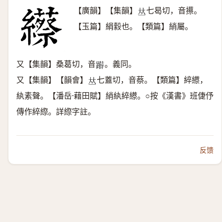
【廣韻】【集韻】
七曷切，音攃。
𠀤
【玉篇】絹縠也。【類篇】綃屬。
又【集韻】桑葛切，音
。義同。
𨇨
又【集韻】【韻會】
七蓋切，音蔡。【類篇】綷䌨，
𠀤
紈素聲。【潘岳·藉田賦】綃紈綷䌨。○按《漢書》班倢伃
傳作綷縩。詳縩字註。
反馈