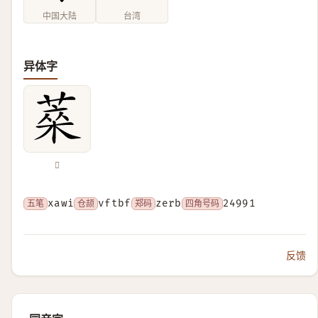
中国大陆
台湾
异体字
𦷞
五笔
xawi
仓颉
vftbf
郑码
zerb
四角号码
24991
反馈