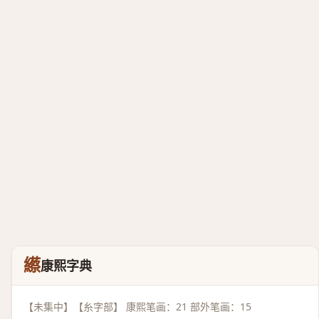
䌨
康熙字典
【未集中】【糸字部】 康熙笔画：21 部外笔画：15