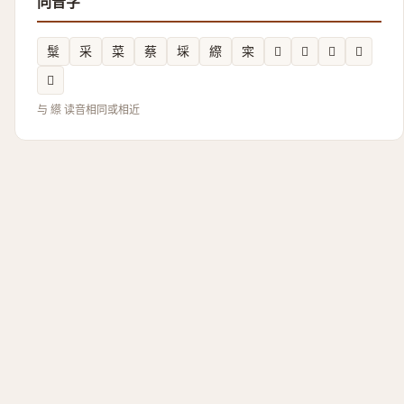
同音字
䰂
采
菜
蔡
埰
縩
寀
𪇭
𬯡
𱙮
𢵛
𢶬
与 䌨 读音相同或相近