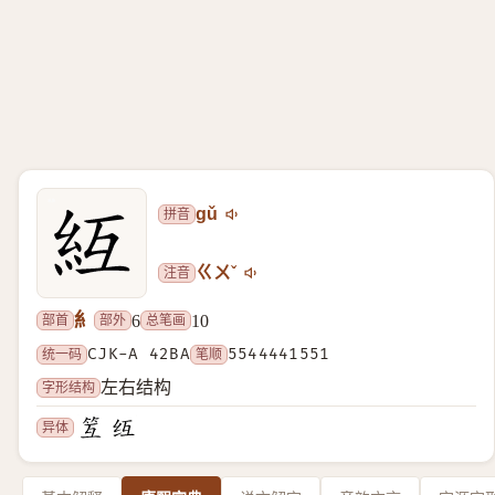
拼音
gǔ
注音
ㄍㄨˇ
糹
部首
部外
总笔画
6
10
统一码
CJK-A 42BA
笔顺
5544441551
字形结构
左右结构
异体