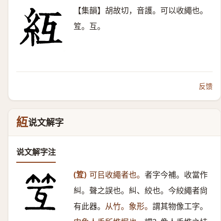
【集韻】胡故切，音護。可以收繩也。
䇘。互。
反馈
䊺
说文解字
说文解字注
(䇘)
可㠯收繩者也。
者字今補。收當作
糾。聲之誤也。糾、絞也。今絞繩者尙
有此器。
从竹。象形。
謂其物像工字。