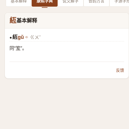
基本解释
康熙字典
说文解字
音韵方言
字源字
䊺
基本解释
䊺
gǔ
ㄍㄨˇ
●
同“
䇘
”。
反馈