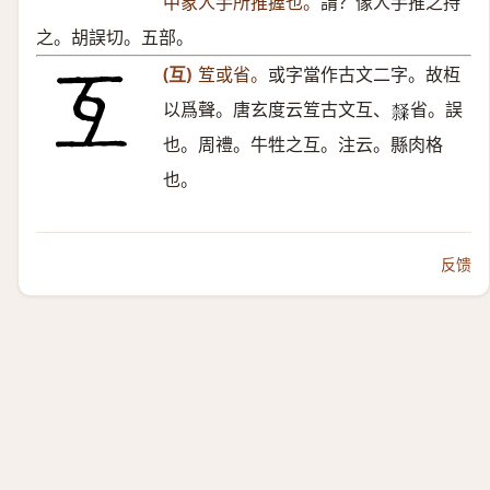
中象人手所推握也。
謂？像人手推之持
之。胡誤切。五部。
(互)
䇘或省。
或字當作古文二字。故枑
以爲聲。唐玄度云䇘古文互、
省。誤
𣜩
也。周禮。牛牲之互。注云。縣肉格
也。
反馈