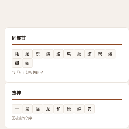
同部首
絟
䋊
繏
縟
綰
䋀
緶
䋻
縰
纘
綳
絘
与「糹」部相关的字
热搜
一
爱
福
龙
和
德
静
安
常被查询的字