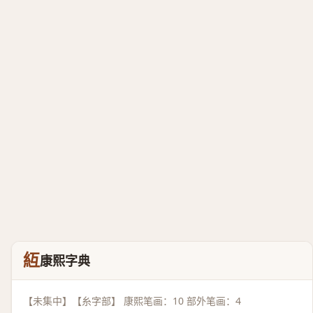
䊺
康熙字典
【未集中】【糸字部】 康熙笔画：10 部外笔画：4