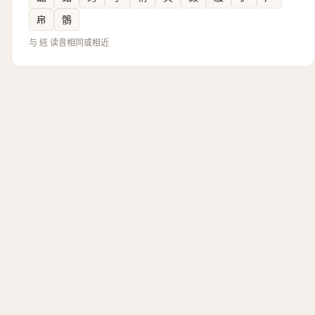
帍
鶻
与 䊺 读音相同或相近