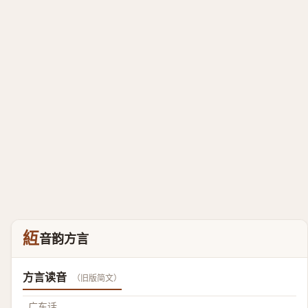
䊺
音韵方言
方言读音
（旧版简文）
广东话