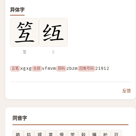
异体字
䇘
𫄚
五笔
xgxg
仓颉
vfmvm
郑码
zbzm
四角号码
21912
反馈
同音字
䶜
鈷
嫮
雽
傦
焸
榖
鸌
枦
戸