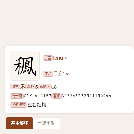
拼音
fèng
注音
ㄈㄥˋ
禾
部首
部外
总笔画
5
18
统一码
CJK-A 4187
笔顺
312343532511154444
字形结构
左右结构
基本解释
字源字形