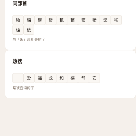
同部首
穭
䅻
穠
穇
秖
秿
穜
䅧
秶
䄱
秷
䅮
与「禾」部相关的字
热搜
一
爱
福
龙
和
德
静
安
常被查询的字