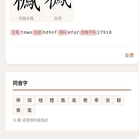
中国大陆
台湾
五笔
tmwo
仓颉
hdhnf
郑码
mfqr
四角号码
27910
反馈
同音字
俸
焨
㡝
䵄
鳳
鳯
鴌
奉
湗
䩼
穒
風
与 䆇 读音相同或相近