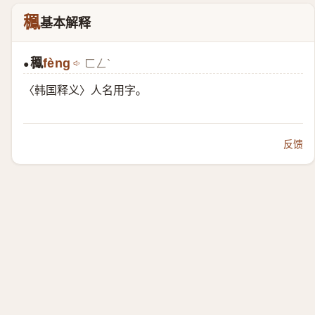
䆇
基本解释
䆇
fèng
ㄈㄥˋ
●
〈韩国释义〉人名用字。
反馈