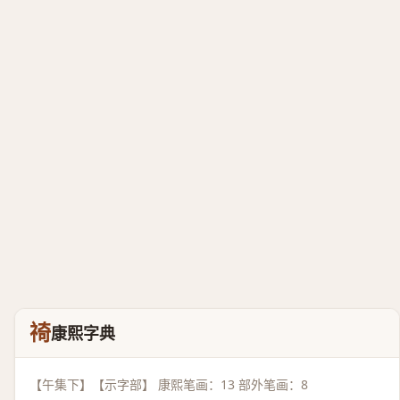
䄎
康熙字典
【午集下】【示字部】 康熙笔画：13 部外笔画：8