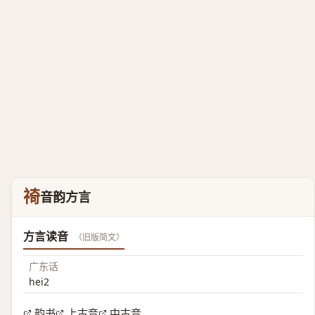
䄎
音韵方言
方言读音
（旧版简文）
广东话
hei2
韵书
上古音
中古音