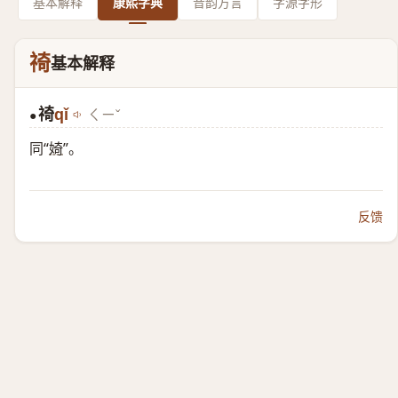
基本解释
康熙字典
音韵方言
字源字形
䄎
基本解释
䄎
qǐ
ㄑㄧˇ
●
同“
婍
”。
反馈