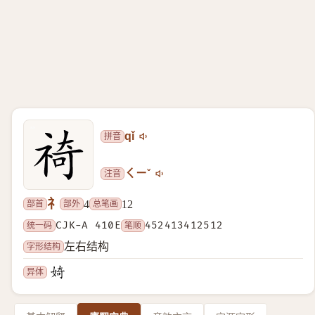
拼音
qǐ
注音
ㄑㄧˇ
礻
部首
部外
总笔画
4
12
统一码
CJK-A 410E
笔顺
452413412512
字形结构
左右结构
异体