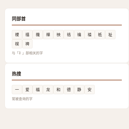
同部首
禝
禧
禨
禪
䄃
祮
禴
䄕
祗
祉
祦
禆
与「礻」部相关的字
热搜
一
爱
福
龙
和
德
静
安
常被查询的字