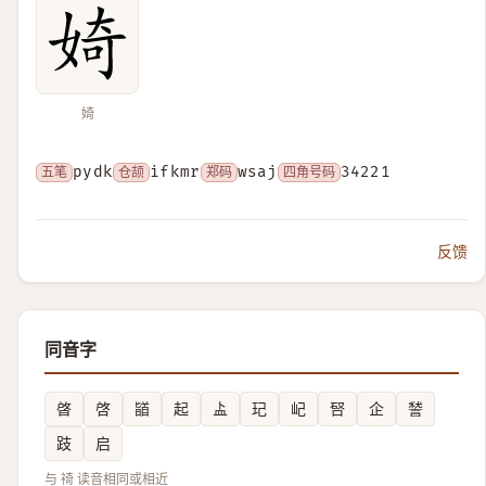
婍
五笔
pydk
仓颉
ifkmr
郑码
wsaj
四角号码
34221
反馈
同音字
晵
啓
䭫
起
盀
玘
屺
唘
企
諬
跂
启
与 䄎 读音相同或相近