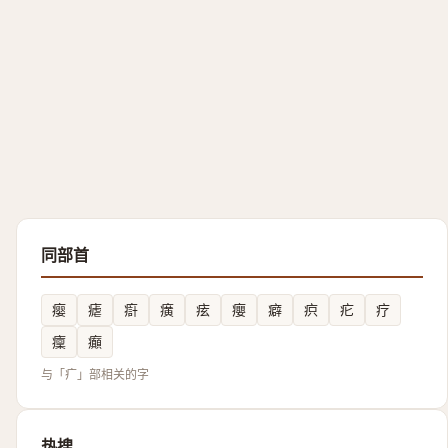
同部首
瘿
瘧
㾵
癀
痃
癭
癖
疻
疕
疗
癛
癲
与「疒」部相关的字
热搜