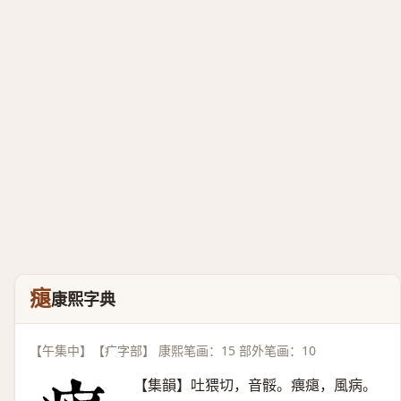
㾼
康熙字典
【午集中】【疒字部】 康熙笔画：15 部外笔画：10
【集韻】吐猥切，音骽。㾯㾼，風病。