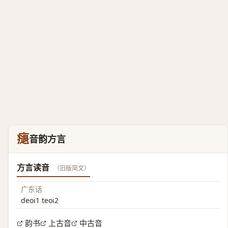
㾼
音韵方言
方言读音
（旧版简文）
广东话
deoi1 teoi2
韵书
上古音
中古音