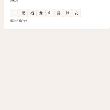
一
爱
福
龙
和
德
静
安
常被查询的字