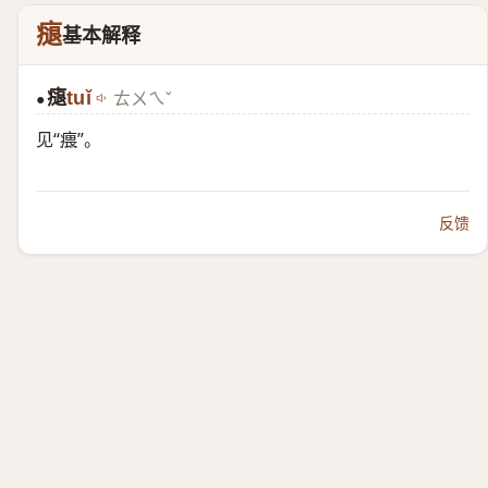
㾼
基本解释
㾼
tuǐ
ㄊㄨㄟˇ
●
见“
㾯
”。
反馈