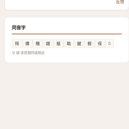
反馈
同音字
㱣
僓
㰐
蹆
㞂
聉
腿
骽
俀
𡯵
与 㾼 读音相同或相近