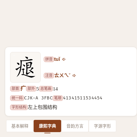
拼音
tuǐ
注音
ㄊㄨㄟˇ
疒
部首
部外
总笔画
5
14
统一码
CJK-A 3FBC
笔顺
41341511534454
字形结构
左上包围结构
基本解释
康熙字典
音韵方言
字源字形