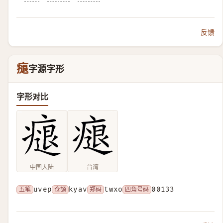
反馈
㾼
字源字形
字形对比
中国大陆
台湾
五笔
uvep
仓颉
kyav
郑码
twxo
四角号码
00133