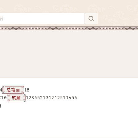
总笔画
4
18
笔顺
C10
123452131212511454
构