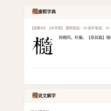
㰐
康熙字典
【辰集中】【木字部】 康熙笔画：20 部外笔画：16
與橢同。杅屬。【急就篇】㰐
㰐
说文解字