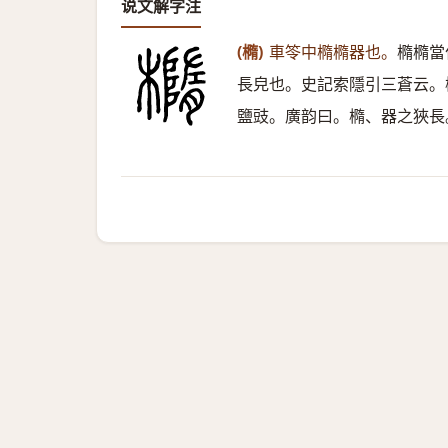
说文解字注
(橢)
車笭中橢橢器也。
橢橢當
長皃也。史記索隱引三蒼云。
鹽豉。廣韵曰。橢、器之狹長