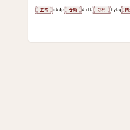
五笔
仓颉
郑码
四
sbdp
dnlb
fybq