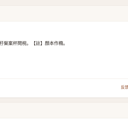
杅槃案杯閜椀。【註】顏本作橢。
反