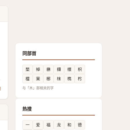
同部首
楘
棹
楙
欂
檈
枳
欞
㮤
㭨
枺
檇
枍
馈
与「木」部相关的字
热搜
一
爱
福
龙
和
德