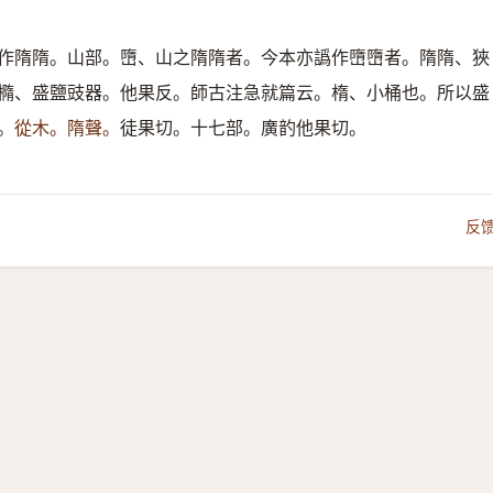
作隋隋。山部。嶞、山之隋隋者。今本亦譌作嶞嶞者。隋隋、狹
橢、盛鹽豉器。他果反。師古注急就篇云。楕、小桶也。所以盛
。
從木。隋聲。
徒果切。十七部。廣䪨他果切。
反