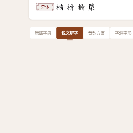
异体
康熙字典
说文解字
音韵方言
字源字形