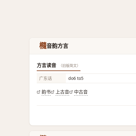
㰐
音韵方言
方言读音
（旧版简文）
广东话
do6 to5
韵书
上古音
中古音