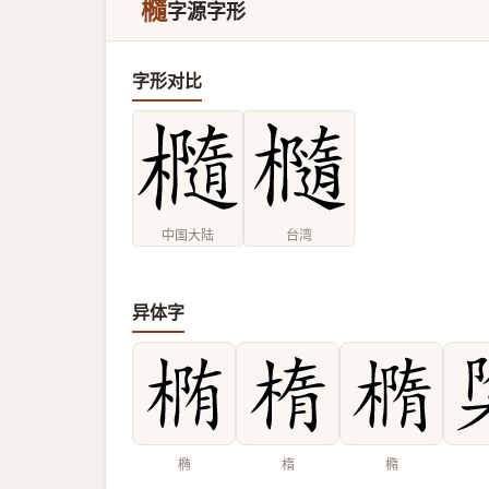
㰐
字源字形
字形对比
中国大陆
台湾
异体字
椭
楕
橢