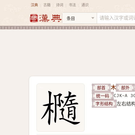
汉典
古籍
诗词
书法
通识
|
|
|
|
部首
木
部外
统一码
CJK-A 3
字形结构
左右结