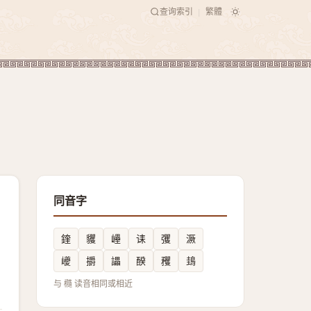
查询索引
繁體
|
同音字
鍷
貜
㠥
诔
彏
㵐
巙
㩱
讄
䤆
矡
䳏
与 㰐 读音相同或相近