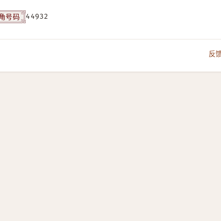
角号码
44932
反