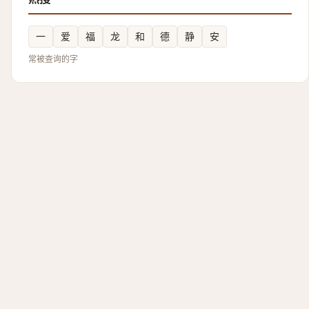
一
爱
福
龙
和
德
静
安
常被查询的字