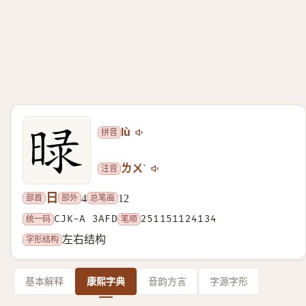
拼音
lù
注音
ㄌㄨˋ
日
部首
部外
总笔画
4
12
统一码
CJK-A 3AFD
笔顺
251151124134
字形结构
左右结构
基本解释
康熙字典
音韵方言
字源字形