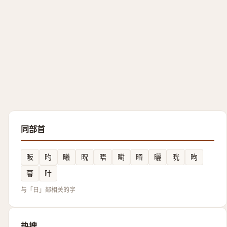
同部首
昄
旳
曦
㫛
晤
㬣
㬆
曬
晄
昫
暮
旪
与「日」部相关的字
热搜