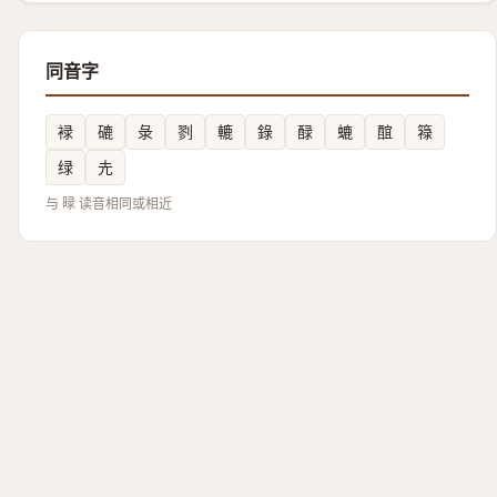
同音字
䘵
䃙
彔
剹
轆
錄
醁
螰
䣾
簶
绿
圥
与 㫽 读音相同或相近