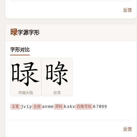
反馈
㫽
字源字形
字形对比
中国大陆
台湾
五笔
jviy
仓颉
anme
郑码
kxkv
四角号码
67099
反馈