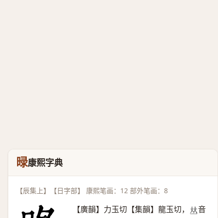
㫽
康熙字典
【辰集上】【日字部】 康熙笔画：12 部外笔画：8
【廣韻】力玉切【集韻】龍玉切，
音
𠀤