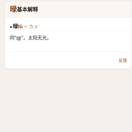
㫽
基本解释
㫽
lù
ㄌㄨˋ
●
同“
”。太阳无光。
𣇨
反馈