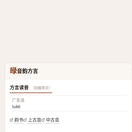
㫽
音韵方言
方言读音
（旧版简文）
广东话
luk6
韵书
上古音
中古音