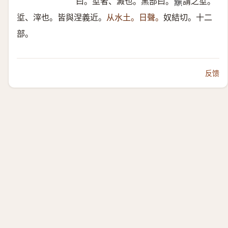
曰。垽者、澱也。黑部曰。
謂之垽。
𪑩
垽、滓也。皆與涅義近。
从水土。日聲。
奴結切。十二
部。
反馈