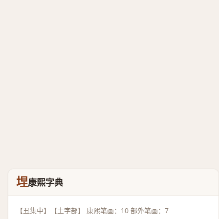
㘿
康熙字典
【丑集中】【土字部】 康熙笔画：10 部外笔画：7