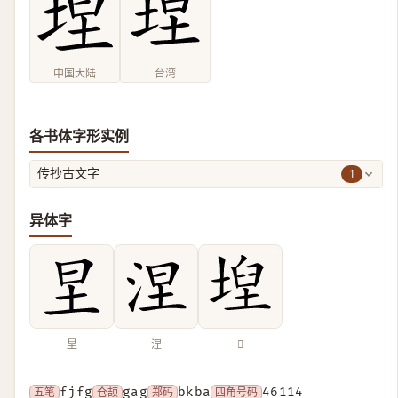
中国大陆
台湾
各书体字形实例
1
传抄古文字
异体字
圼
涅
𡍤
五笔
fjfg
仓颉
gag
郑码
bkba
四角号码
46114