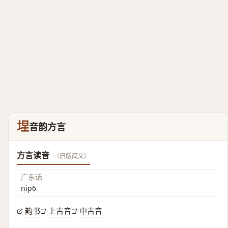
㘿
音韵方言
方言读音
（旧版简文）
广东话
nip6
韵书
上古音
中古音