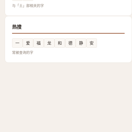
与「土」部相关的字
热搜
一
爱
福
龙
和
德
静
安
常被查询的字