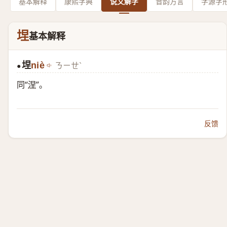
基本解释
康熙字典
说文解字
音韵方言
字源字
㘿
基本解释
㘿
niè
ㄋㄧㄝˋ
●
同“
涅
”。
反馈