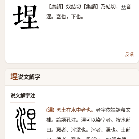
【廣韻】奴結切【集韻】乃結切，
音
𠀤
涅。塞也，下也。
反馈
㘿
说文解字
说文解字注
(涅)
黑土在水中者也。
者字依論語釋文
補。論語孔注。涅可以染皁者。按水部
曰。澱者、滓垽也。滓者、澱也。土部