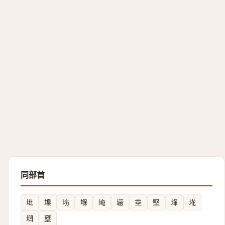
同部首
㘩
㙞
㘯
堢
埯
壧
坖
堅
埄
埖
垇
壅