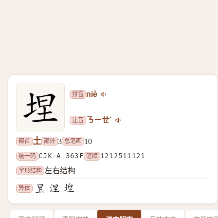
拼音
niè
注音
ㄋㄧㄝˋ
土
部首
部外
总笔画
3
10
统一码
CJK-A 363F
笔顺
1212511121
字形结构
左右结构
异体