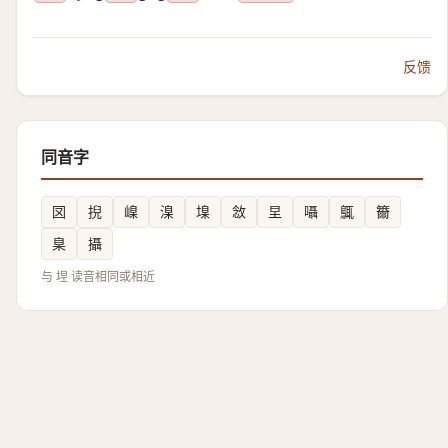
反馈
同音字
㘝
掜
嵲
㴪
㙞
敜
圼
囁
䳖
籋
臬
攝
与 㘿 读音相同或相近