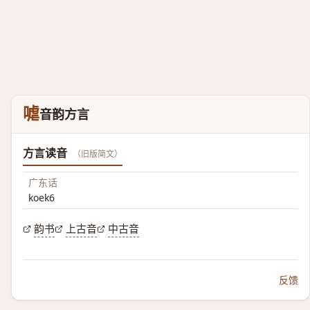
㖸
音韵方言
方言读音
（旧版简文）
广东话
koek6
韵书
上古音
中古音
反馈