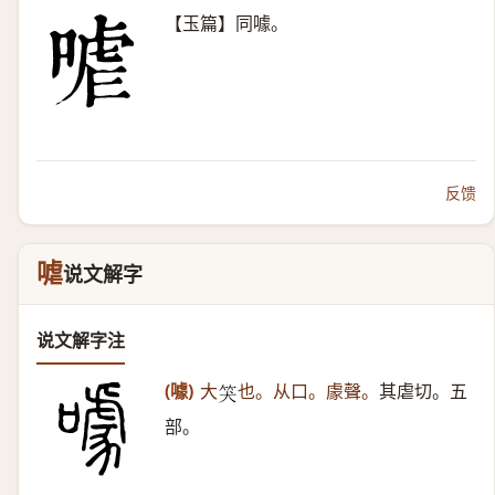
【玉篇】同噱。
反馈
㖸
说文解字
说文解字注
(噱)
大
也。从口。豦聲。
其虐切。五
𥬇
部。