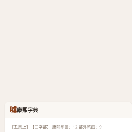
㖸
康熙字典
【丑集上】【口字部】 康熙笔画：12 部外笔画：9