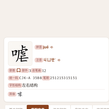
拼音
jué
注音
ㄐㄩㄝˊ
口
部首
部外
总笔画
3
12
统一码
CJK-A 35B8
笔顺
251215315151
字形结构
左右结构
异体