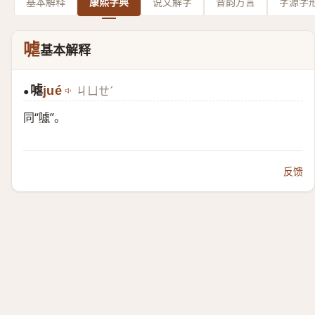
基本解释
康熙字典
说文解字
音韵方言
字源字
㖸
基本解释
㖸
jué
ㄐㄩㄝˊ
●
同“
噱
”。
反馈