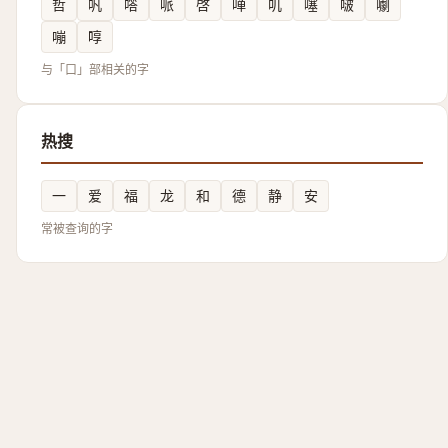
哲
㕨
㗳
哌
啓
啴
叽
噻
啵
㘌
嘣
啍
与「口」部相关的字
热搜
一
爱
福
龙
和
德
静
安
常被查询的字