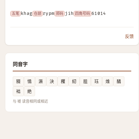
五笔
khag
仓颉
rypm
郑码
jih
四角号码
61014
反馈
同音字
䝌
憰
㵐
決
矡
糿
䏣
珏
焳
䤎
袦
絶
与 㖸 读音相同或相近