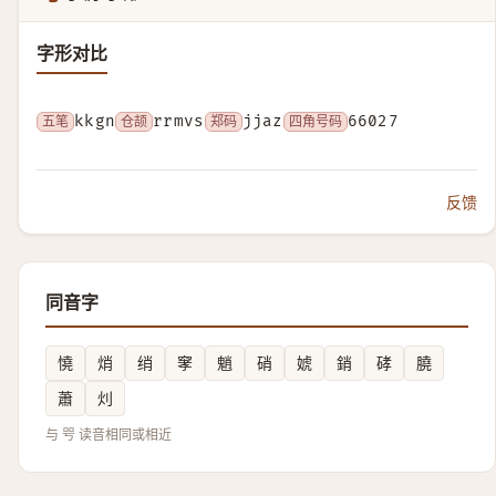
字形对比
五笔
kkgn
仓颉
rrmvs
郑码
jjaz
四角号码
66027
反馈
同音字
憢
焇
绡
窙
魈
硝
婋
銷
硣
膮
蕭
灲
与 㕺 读音相同或相近