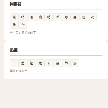
同部首
唻
哷
㗦
噢
呫
啋
嘟
嘉
喱
呎
喹
叴
与「口」部相关的字
热搜
一
爱
福
龙
和
德
静
安
常被查询的字