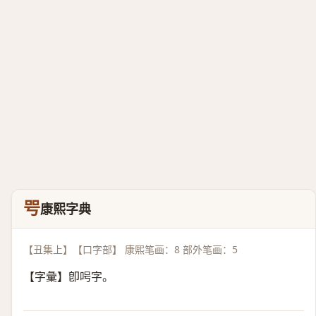
㕺
康熙字典
【丑集上】【口字部】 康熙笔画：8 部外笔画：5
【字彙】卽呺字。