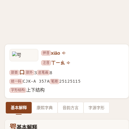
拼音
xiāo
注音
ㄒㄧㄠ
口
部首
部外
总笔画
3
8
统一码
CJK-A 357A
笔顺
25125115
字形结构
上下结构
基本解释
康熙字典
音韵方言
字源字形
㕺
基本解释