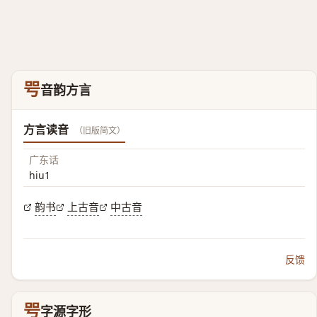
㕺
音韵方言
方言读音
（旧版简文）
广东话
hiu1
韵书
上古音
中古音
反馈
㕺
字源字形