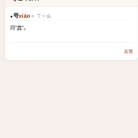
㕺
xiāo
ㄒㄧㄠ
●
同“
嚣
”。
反馈