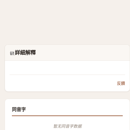
詳細解釋
𱀅
反饋
同音字
暂无同音字数据