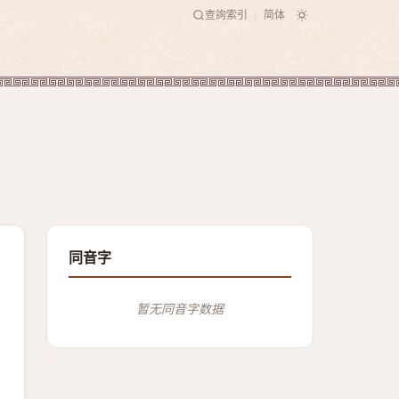
查詢索引
简体
|
同音字
暂无同音字数据