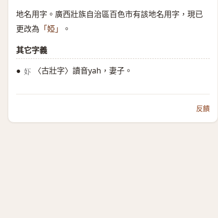
地名用字。廣西壯族自治區百色市有該地名用字，現已
更改為
。
「婭」
其它字義
●
〈古壯字〉讀音yah，妻子。
𫰈
反饋