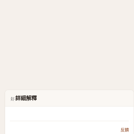
詳細解釋
𫰈
反饋