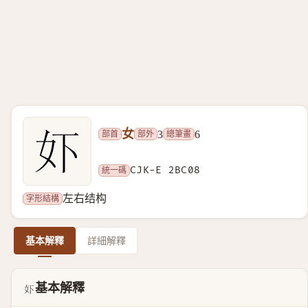
女
部首
部外
總筆畫
3
6
統一碼
CJK-E 2BC08
字形結構
左右结构
基本解釋
詳細解釋
基本解釋
𫰈