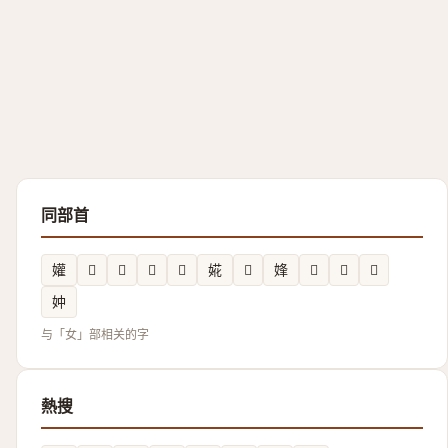
同部首
孉
𡤂
𡞥
𫲜
𡢝
婲
𲛩
㛔
𪦍
𡤡
𡚲
妕
与「女」部相关的字
熱搜