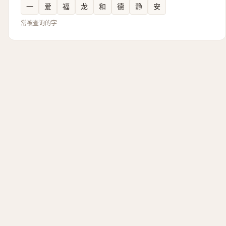
一
爱
福
龙
和
德
静
安
常被查询的字