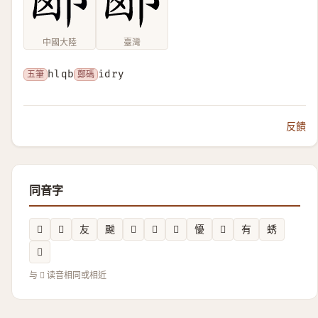
中國大陸
臺灣
五筆
hlqb
鄭碼
idry
反饋
同音字
𥜚
𦙓
友
䬀
𠢢
𦩲
𧙏
懮
𣄉
有
蜏
𣤎
与 𨛹 读音相同或相近