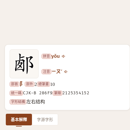
拼音
yǒu
注音
ㄧㄡˇ
阝
部首
部外
總筆畫
2
10
統一碼
CJK-B 286F9
筆順
2125354152
字形結構
左右结构
基本解釋
字源字形