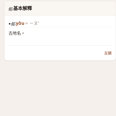
基本解釋
𨛹
yǒu
ㄧㄡˇ
●
𨛹
古地名。
反饋