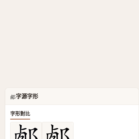
字源字形
𨛹
字形對比