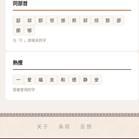
同部首
邷
邟
邼
邻
邠
邦
郂
邤
郅
邵
郋
邭
与「阝」部相关的字
熱搜
一
爱
福
龙
和
德
静
安
常被查询的字
关于
条款
反馈