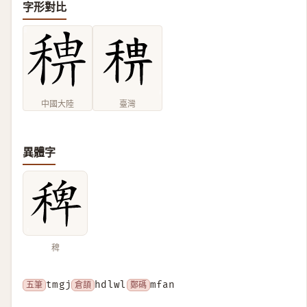
字形對比
中國大陸
臺灣
異體字
稗
五筆
tmgj
倉頡
hdlwl
鄭碼
mfan