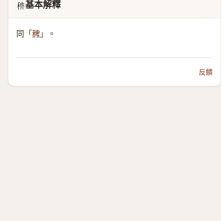
基本解釋
𥟗
同
。
「
稗
」
反饋