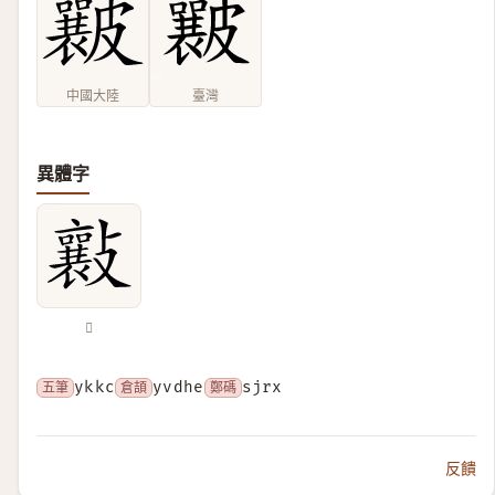
中國大陸
臺灣
異體字
𣀮
五筆
ykkc
倉頡
yvdhe
鄭碼
sjrx
反饋