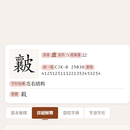
皮
部首
部外
總筆畫
5
22
統一碼
CJK-B 25036
筆順
4125125111221353453254
字形結構
左右结构
異體
基本解釋
詳細解釋
康熙字典
字源字形