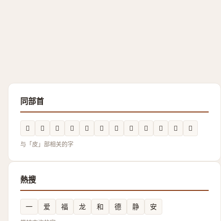
同部首
𭽥
𰤪
𲲉
𰤧
𤿎
𤿰
𥀄
𥀼
𥀞
𬐖
𤿽
𥀍
与「皮」部相关的字
熱搜
一
爱
福
龙
和
德
静
安