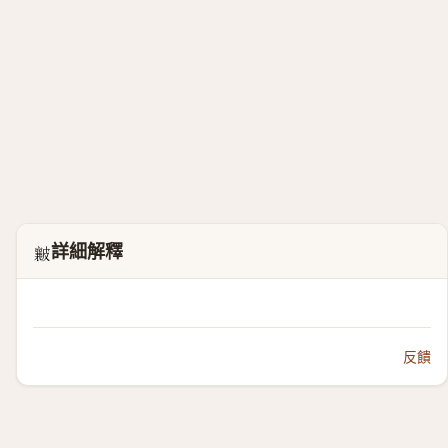
詳細解釋
𥀶
反饋