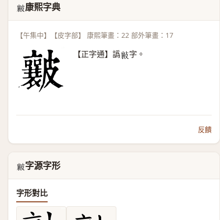
康熙字典
𥀶
【午集中】【皮字部】 康熙筆畫：22 部外筆畫：17
【正字通】譌
字。
𣀮
反饋
字源字形
𥀶
字形對比