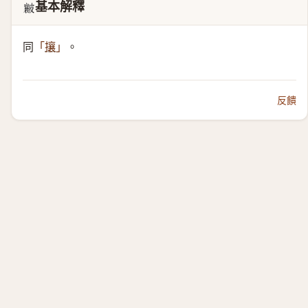
基本解釋
𥀶
同
。
「
攘
」
反饋