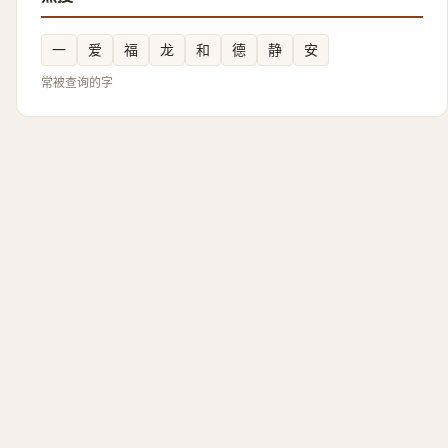
一
爱
福
龙
和
德
静
安
常被查询的字