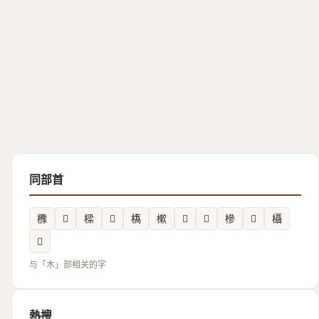
同部首
櫲
𣏩
樑
𣝋
𫞎
樕
𰘥
𬅁
槮
𣓺
欇
𰙁
与「木」部相关的字
熱搜