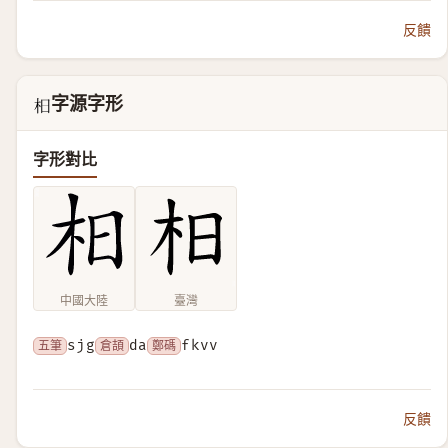
反饋
字源字形
𣏬
字形對比
中國大陸
臺灣
五筆
sjg
倉頡
da
鄭碼
fkvv
反饋