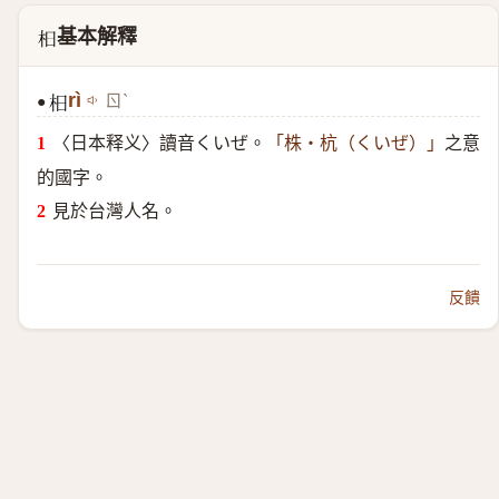
基本解釋
𣏬
rì
ㄖˋ
●
𣏬
〈日本释义〉讀音くいぜ。
之意
「株・杭（くいぜ）」
的國字。
見於台灣人名。
反饋