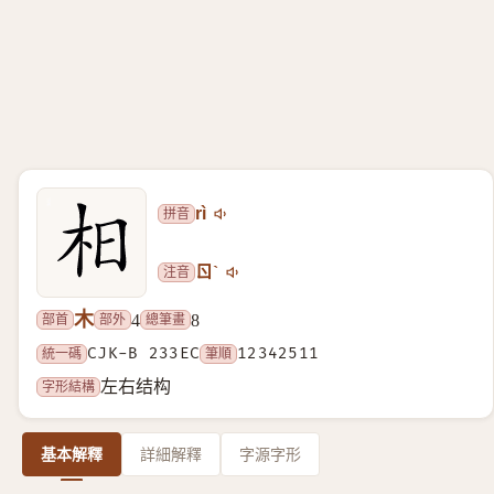
拼音
rì
注音
ㄖˋ
木
部首
部外
總筆畫
4
8
統一碼
CJK-B 233EC
筆順
12342511
字形結構
左右结构
基本解釋
詳細解釋
字源字形