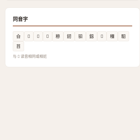
同音字
㒲
𦨙
𡆸
𬽪
鿟
釰
驲
釼
𱮳
鿠
馹
䒤
与 𣏬 读音相同或相近