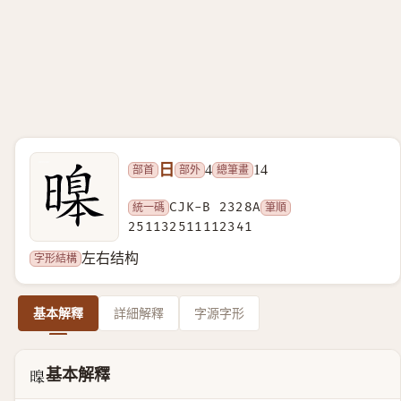
日
部首
部外
總筆畫
4
14
統一碼
CJK-B 2328A
筆順
251132511112341
字形結構
左右结构
基本解釋
詳細解釋
字源字形
基本解釋
𣊊