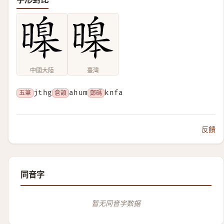
中國大陸
臺灣
五筆
jthg
倉頡
ahum
鄭碼
knfa
反饋
同音字
暂无同音字数据