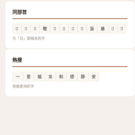
同部首
𣇠
𭧂
𰖲
曒
𣅛
𰖊
𱢃
𭨎
旾
暴
𭨂
𣍏
与「日」部相关的字
熱搜
一
爱
福
龙
和
德
静
安
常被查询的字