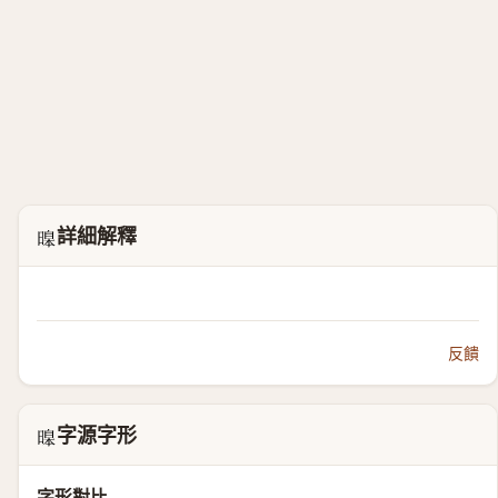
詳細解釋
𣊊
反饋
字源字形
𣊊
字形對比