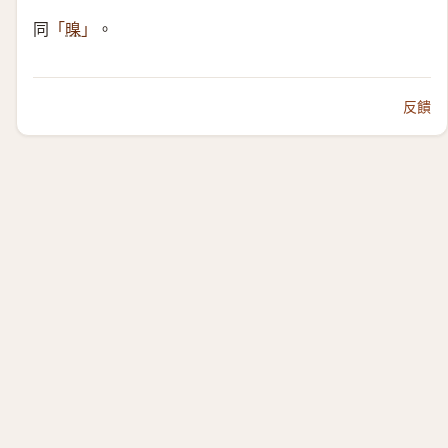
同
。
「
暞
」
反饋