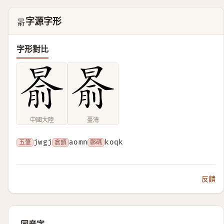
字源字形
𣈯
字形對比
中國大陸
臺灣
五筆
jwgj
倉頡
aomn
鄭碼
koqk
反饋