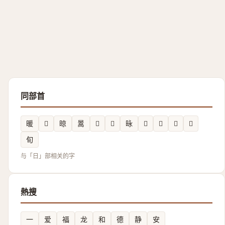
同部首
暖
𣆎
晾
暠
𱢙
𪰬
昹
𣅓
𰖂
𬁃
𣉵
旬
与「日」部相关的字
熱搜
一
爱
福
龙
和
德
静
安