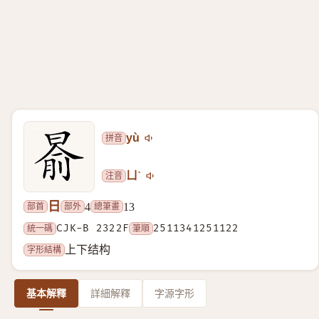
拼音
yù
注音
ㄩˋ
日
部首
部外
總筆畫
4
13
統一碼
CJK-B 2322F
筆順
2511341251122
字形結構
上下结构
基本解釋
詳細解釋
字源字形