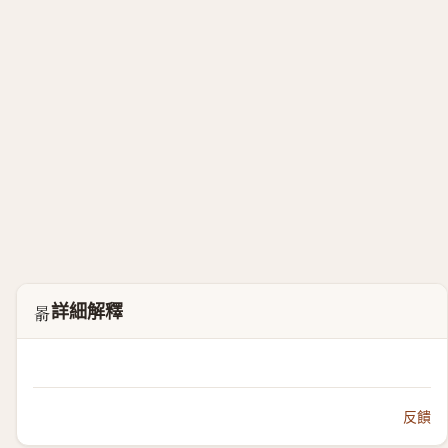
詳細解釋
𣈯
反饋