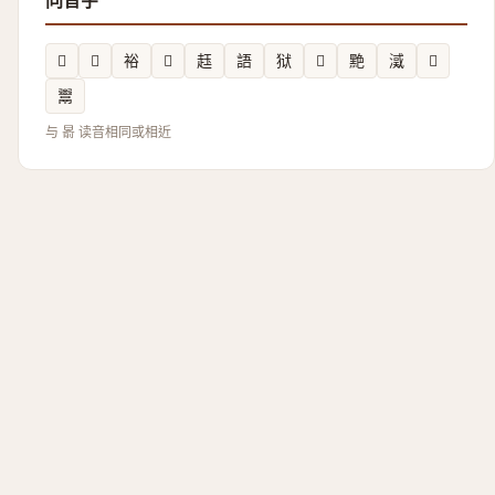
同音字
𣩺
𩕙
裕
𨿾
䞝
語
狱
𪫹
䵥
㵄
𦘿
鬻
与 𣈯 读音相同或相近