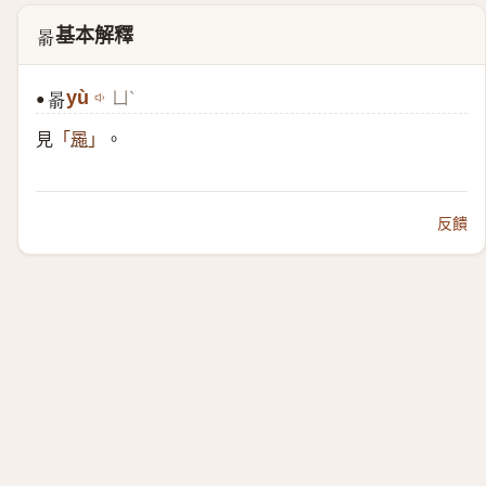
基本解釋
𣈯
yù
ㄩˋ
●
𣈯
見
。
「
㒾
」
反饋