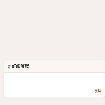
詳細解釋
𣂰
反饋