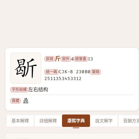
斤
部首
部外
總筆畫
4
13
統一碼
CJK-B 230B0
筆順
2511353453312
字形結構
左右结构
異體
基本解釋
詳細解釋
康熙字典
說文解字
音韻方