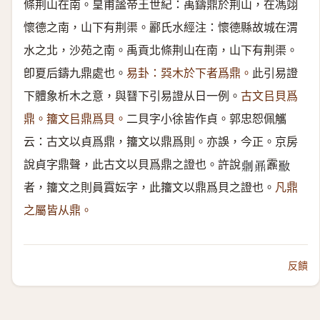
條荆山在南。皇甫謐帝王世紀：禹鑄鼎於荆山，在馮翊
懷德之南，山下有荆渠。酈氏水經注：懷德縣故城在渭
水之北，沙苑之南。禹貢北條荆山在南，山下有荆渠。
卽夏后鑄九鼎處也。
易卦：㢲木於下者爲鼎。
此引易證
下體象析木之意，與㬜下引易證从日一例。
古文㠯貝爲
鼎。籒文㠯鼎爲貝。
二貝字小徐皆作貞。郭忠恕佩觿
云：古文以貞爲鼎，籒文以鼎爲則。亦誤，今正。京房
說貞字鼎聲，此古文以貝爲鼎之證也。許說
䨶
𠟭
𪔅
𪔈
者，籒文之則員霣妘字，此籒文以鼎爲貝之證也。
凡鼎
之屬皆从鼎。
反饋