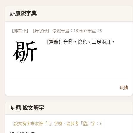
康熙字典
𣂰
【卯集下】【斤字部】 康熙筆畫：13 部外筆畫：9
【篇韻】音鼎。鎗也。三足兩耳。
反饋
↳ 鼎 說文解字
（說文解字未收錄「𣂰」字頭，請參考「
鼎
」字：）