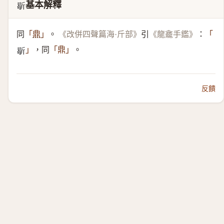
基本解釋
𣂰
同
。
引
：
「
鼎
」
《改併四聲篇海·斤部》
《龍龕手鑑》
「
，同
。
」
「鼎」
𣂰
反饋