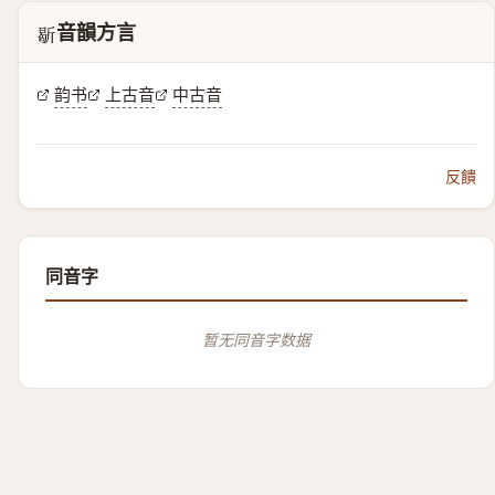
音韻方言
𣂰
韵书
上古音
中古音
反饋
同音字
暂无同音字数据