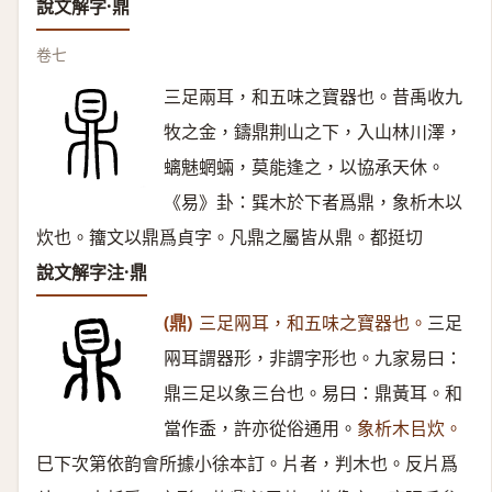
說文解字·鼎
卷七
三足兩耳，和五味之寶器也。昔禹收九
牧之金，鑄鼎荆山之下，入山林川澤，
螭魅蝄蜽，莫能逢之，以協承天休。
《易》卦：巽木於下者爲鼎，象析木以
炊也。籒文以鼎爲貞字。凡鼎之屬皆从鼎。都挺切
說文解字注·鼎
(鼎)
三足㒳耳，和五味之寶器也。
三足
㒳耳謂器形，非謂字形也。九家易曰：
鼎三足以象三台也。易曰：鼎黃耳。和
當作盉，許亦從俗通用。
象析木㠯炊。
巳下次第依韵會所據小徐本訂。片者，判木也。反片爲