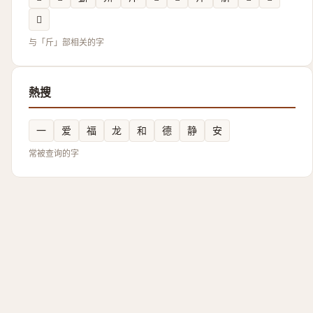
𣂟
与「斤」部相关的字
熱搜
一
爱
福
龙
和
德
静
安
常被查询的字