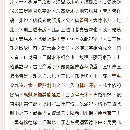
爿。一木析爲二之形。炊鼎必用薪，故像之。唐張氏參
誤會三足㒳耳爲字形，乃高析木之㒳旁爲耳。唐人皆作
鼎，非也。唐氏玄度旣辨之矣。
貞省聲。
大徐本無，無
此三字則上體未說。此謂上體目者貞省聲也。或曰離爲
目，㢲爲木。鼎卦上離下㢲，何不以此說字乎。曰言易
卦之取象則可，若六書之會意，必使二字相合成文，如
人言、止戈是。目與木不相合也，故釋下體爲象形，上
體爲諧聲。古叚鼎爲丁，如賈誼傳春秋鼎盛、匡衡傳匡
鼎來皆是。鼎之言當也，正也。都挺切。十一部。
昔禹
收九牧之金，鑄鼎荆山之下，入山林川澤者。
此字依韵
會補。
离魅蛧蜽莫能逢之，㠯協承天休。
离俗用螭，依
禸部則當作离。此用宣三年左傳王孫滿說。傳不言鑄鼎
荆山之下。尙書古文疏證云：陜西同州朝邑縣西南三十
二里有懷德城，漢縣也。漢志左馮翊褱德下曰：禹貢北