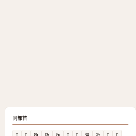
同部首
𣂲
𫿹
斵
㪿
斥
𣂬
𣂧
斧
斨
𣃏
𫿻