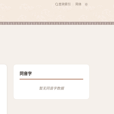
查詢索引
简体
|
同音字
暂无同音字数据