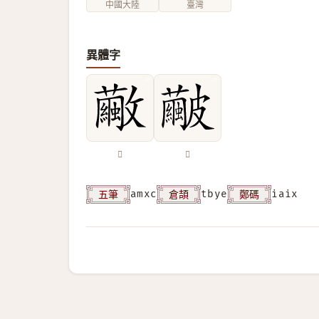
中國大陸
臺灣
異體字
𣀸
𥀹
五筆
倉頡
鄭碼
amxc
tbye
iaix