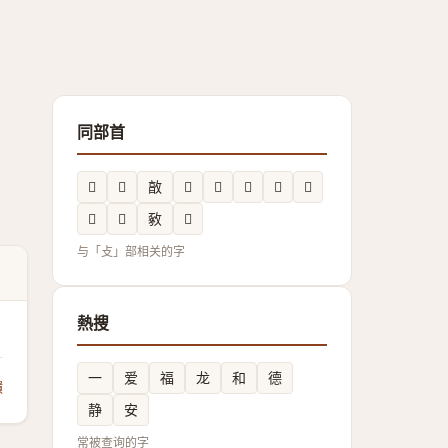
同部首
𢾸
𭣾
㪟
𢾝
𱡘
𢿰
𭤊
𢿓
𢻽
𣀎
𢽴
𢽷
与「攴」部相关的字
熱搜
一
爱
福
龙
和
德
饋
静
安
常被查询的字