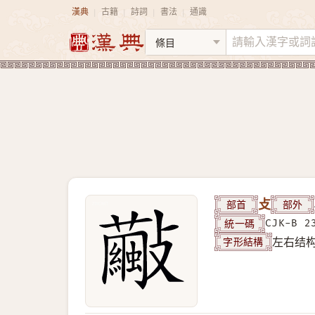
漢典
古籍
詩詞
書法
通識
|
|
|
|
部首
攴
部外
統一碼
CJK-B 2
字形結構
左右结