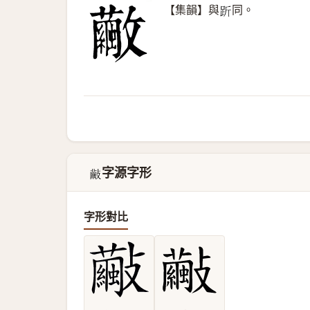
【集韻】與
同。
𧿧
字源字形
𣀺
字形對比