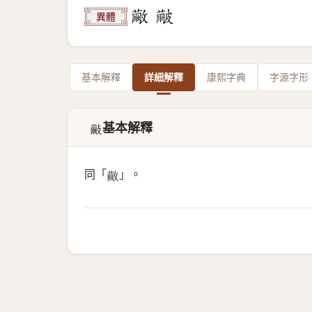
異體
基本解釋
詳細解釋
康熙字典
字源字形
基本解釋
𣀺
同
。
「
」
𣀸