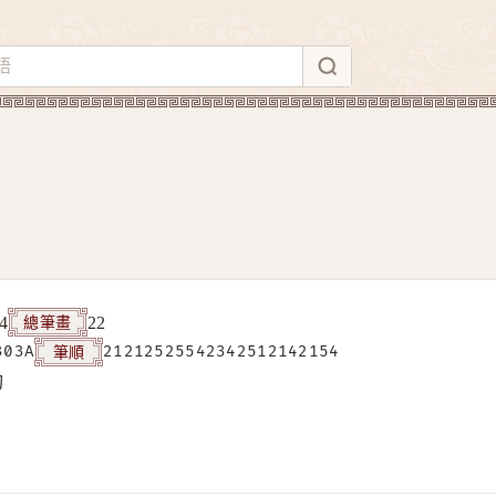
總筆畫
4
22
筆順
303A
21212525542342512142154
构