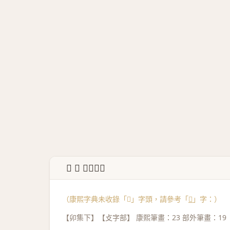
↳ 𣀸 康熙字典
（康熙字典未收錄「𣀺」字頭，請參考「
𣀸
」字：）
【卯集下】【攴字部】 康熙筆畫：23 部外筆畫：19