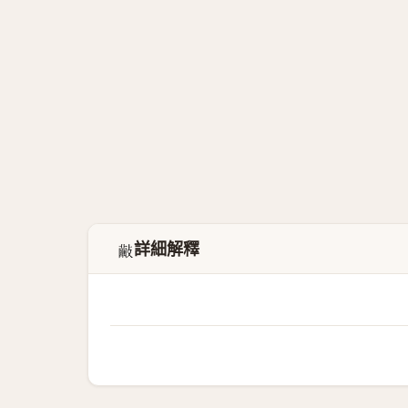
詳細解釋
𣀺