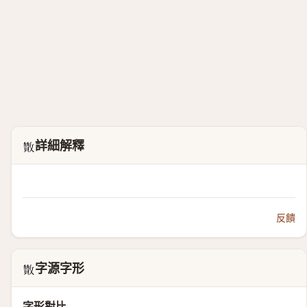
詳細解釋
𣀹
反饋
字源字形
𣀹
字形對比