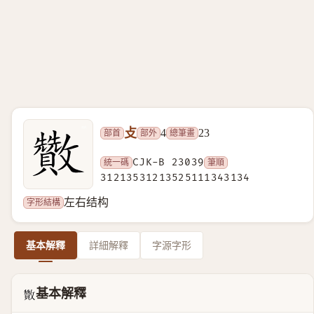
攴
部首
部外
總筆畫
4
23
統一碼
CJK-B 23039
筆順
31213531213525111343134
字形結構
左右结构
基本解釋
詳細解釋
字源字形
基本解釋
𣀹