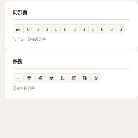
同部首
敁
𢽄
𢾭
𭣯
𢾎
𢿀
𣀪
𭤓
𢽨
𲣱
𢿤
𢿨
与「攴」部相关的字
熱搜
一
爱
福
龙
和
德
静
安
常被查询的字