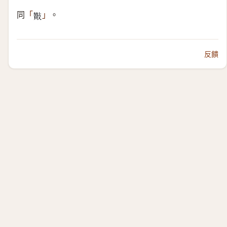
同
。
「
」
𣀶
反饋