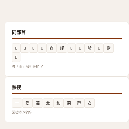
同部首
𡹐
𱛫
𭖫
𱛈
嵵
嵕
𡴽
𡻑
𡸴
𡺁
嵴
𡹃
与「山」部相关的字
熱搜
一
爱
福
龙
和
德
静
安
常被查询的字