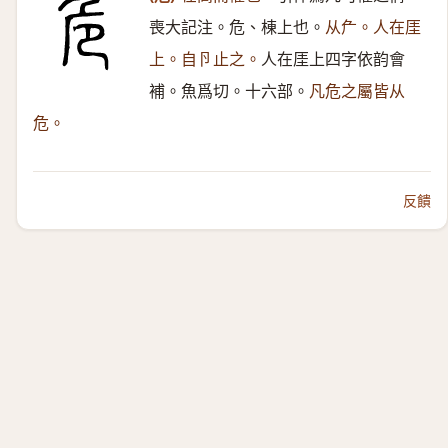
喪大記注。危、棟上也。
从厃。人在厓
上。自卪止之。
人在厓上四字依韵會
補。魚爲切。十六部。
凡危之屬皆从
危。
反饋