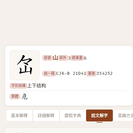
山
部首
部外
總筆畫
3
6
統一碼
CJK-B 21D41
筆順
354252
字形結構
上下结构
異體
基本解釋
詳細解釋
康熙字典
說文解字
音韻方