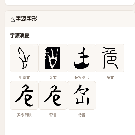
字源字形
𡵁
字源演變
甲骨文
金文
楚系簡帛
說文
秦系簡牘
隸書
楷書