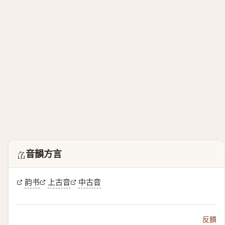
音韻方言
𡵁
韵书
上古音
中古音
反饋