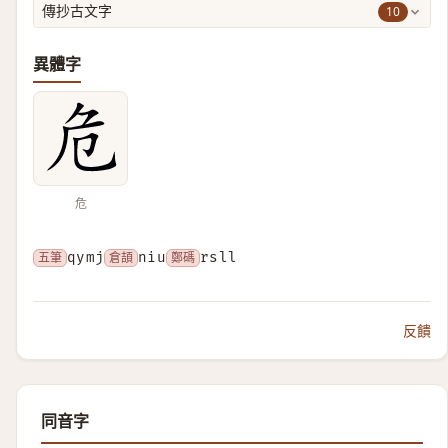
10
傳抄古文字
異體字
危
五筆
qymj
倉頡
niu
鄭碼
rsll
反饋
同音字