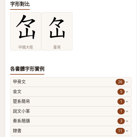
字形對比
中國大陸
臺灣
各書體字形實例
26
甲骨文
5
金文
1
楚系簡帛
1
說文小篆
3
秦系簡牘
11
隸書