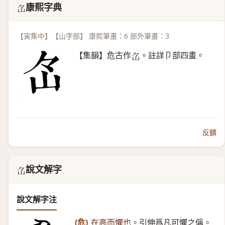
康熙字典
𡵁
【寅集中】【山字部】 康熙筆畫：6 部外筆畫：3
【集韻】危古作
。註詳卩部四畫。
𡵁
反饋
說文解字
𡵁
說文解字注
(危)
在高而懼也。
引伸爲凡可懼之偁。