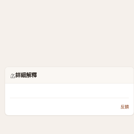
詳細解釋
𡵁
反饋