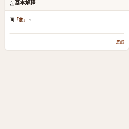
基本解釋
𡵁
同
。
「
危
」
反饋