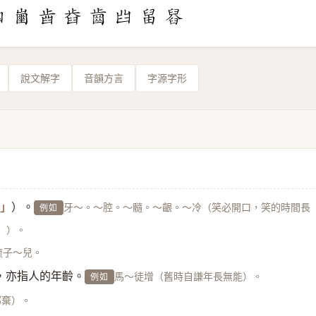
說文解字
音韻方言
字源字形
）。
牙～。～腔。～髓。～齦。～冷（笑必開口，笑的時間長
 」
例如
」）。
梳子～兒。
，亦指人的年齡。
馬～徒增（舊時自謙年長無能）。
例如
鄙棄）。