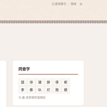
查詢索引
简体
|
同音字
䑛
垑
䜵
䏧
侈
蚇
奓
㢋
叺
尺
胣
褫
与 齒 读音相同或相近