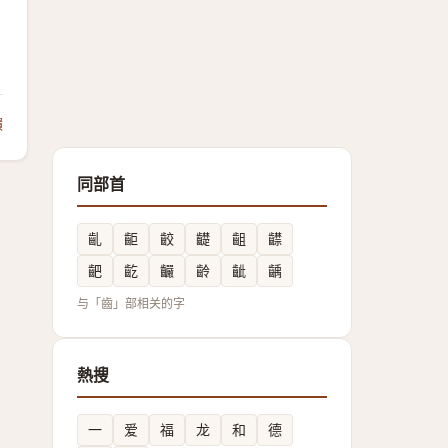
饋
同部首
齓
䶙
齩
齼
齟
齽
䶕
齕
䶫
齡
齜
齲
与「齒」部相关的字
熱搜
一
爱
福
龙
和
德