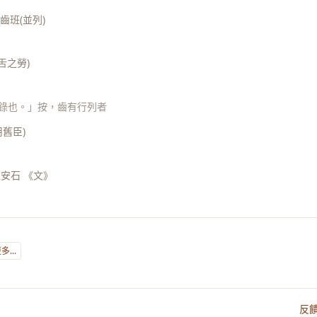
齒班(並列)
舌之勞)
猶錄也。」按，齒有行列者
用舊臣)
王安石 《文》
...
反