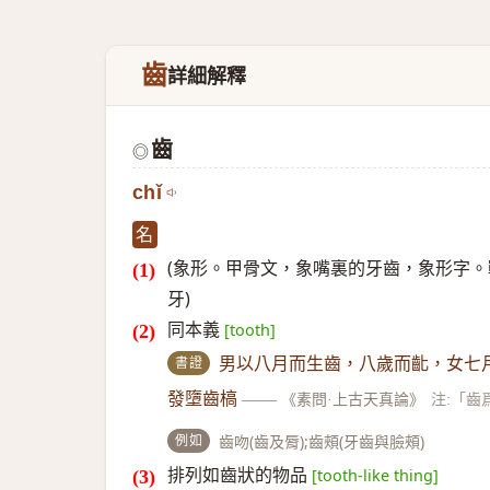
齒
詳細解釋
齒
◎
chǐ
名
(象形。甲骨文，象嘴裏的牙齒，象形字。
牙)
同本義
[tooth]
書證
男以八月而生齒，八歲而齔，女七
發墮齒槁
——
《素問·上古天真論》
注:「齒
例如
齒吻(齒及脣);齒頰(牙齒與臉頰)
排列如齒狀的物品
[tooth-like thing]