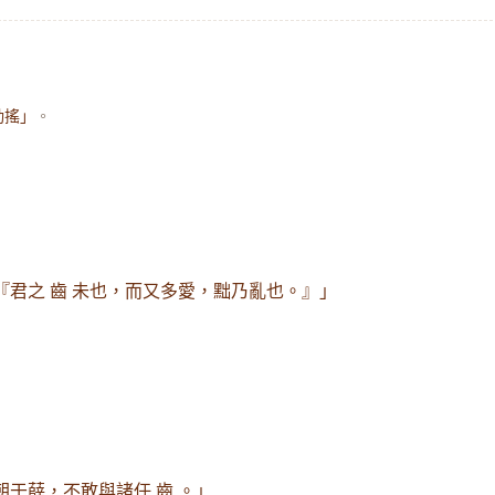
。
動搖」
『君之 齒 未也，而又多愛，黜乃亂也。』」
朝于薛，不敢與諸任 齒 。」