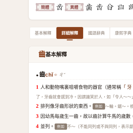
簡體
異體
基本解釋
詳細解釋
國語辭典
康熙字典
齒
基本解釋
齒
chǐ
ㄔˇ
●
人和動物嘴裏咀嚼食物的器官（通常稱
「 牙
了，牙齒就會感到冷。因謂譏笑於人，如「令人～～
排列像牙齒形狀的東西。
～輪。鋸～。
例如
因幼馬每歲生一齒，故以齒計算牛馬的歲數
並列。
不～（不能同列或不與同列，表示
例如