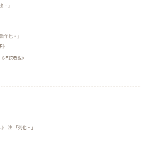
牙也。」
「數年也。」
子》
 《捕蛇者說》
年》
注:「列也。」