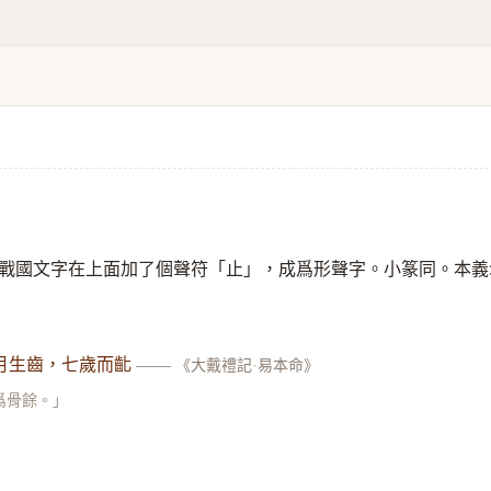
戰國文字在上面加了個聲符「止」，成爲形聲字。小篆同。本義
月生齒，七歲而齔
——
《大戴禮記·易本命》
爲骨餘。」