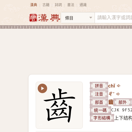
漢典
古籍
詩詞
書法
通識
|
|
|
|
拼音
chǐ
注音
ㄔˇ
部首
齒
部外
統一碼
CJK 9F5
字形結構
上下结