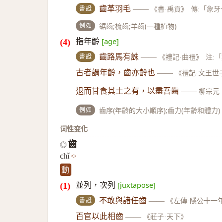
書證
齒革羽毛
——
《書·禹貢》
傳:「象
例如
鋸齒;梳齒;羊齒(一種植物)
指年齡
[age]
書證
齒路馬有誅
——
《禮記·曲禮》
注:
古者謂年齡，齒亦齡也
——
《禮記·文王世
退而甘食其土之有，以盡吾齒
——
柳宗元
例如
齒序(年齡的大小順序);齒力(年齡和體力)
词性变化
齒
◎
chǐ
動
並列，次列
[juxtapose]
書證
不敢與諸任齒
——
《左傳·隱公十一
百官以此相齒
——
《莊子·天下》