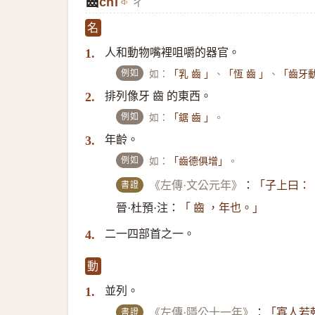
齒
chǐ
ㄔˇ
名
人和動物嘴裡咀嚼的器官。
1.
例如
如：
、
、
「乳 齒 」
「恆 齒 」
「齒牙
排列像牙 齒 的東西。
2.
例如
如：
。
「鋸 齒 」
年齡。
3.
例如
如：
。
「齒德俱增」
書證
《左傳·文公元年》
：
「子上曰：
晉·杜預·注：
「 齒 ，年也。」
二一四部首之一。
4.
動
並列。
1.
書證
《左傳·隱公十一年》
：
「寡人若