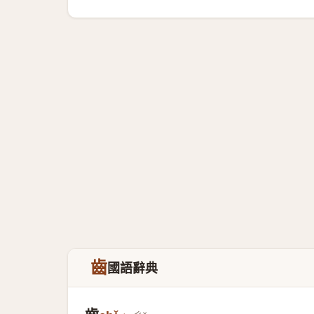
齒
國語辭典