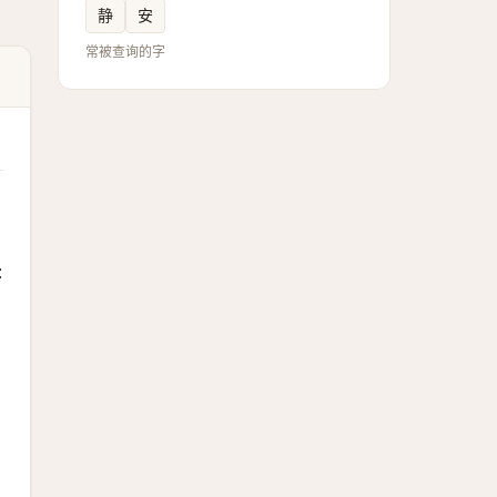
静
安
常被查询的字
: