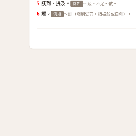
談到，提及。
～及。不足～數。
例如
觸。
～劍（觸劍受刀，指被殺或自刎）。
例如