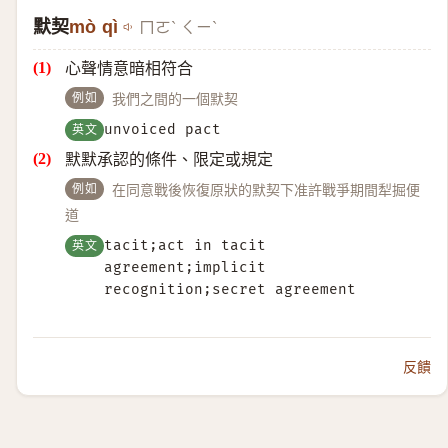
默契
mò qì
ㄇㄛˋ ㄑㄧˋ
心聲情意暗相符合
例如
我們之間的一個默契
英文
unvoiced pact
默默承認的條件、限定或規定
例如
在同意戰後恢復原狀的默契下准許戰爭期間犁掘便
道
英文
tacit;act in tacit
agreement;implicit
recognition;secret agreement
反饋