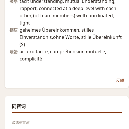
tacit understanding, mutual understanding,
英語
rapport, connected at a deep level with each
other, (of team members)​ well coordinated,
tight
geheimes Übereinkommen, stilles
德語
Einverständnis,ohne Worte, stille Übereinkunft
(S)​
accord tacite, compréhension mutuelle,
法語
complicité
反饋
同音词
暂无同音词