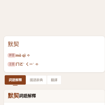
默契
拼音
mò qì
注音
ㄇㄛˋ ㄑㄧˋ
詞語解釋
國語辭典
翻譯
默契
詞語解釋