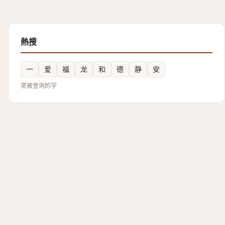
熱搜
一
爱
福
龙
和
德
静
安
常被查询的字