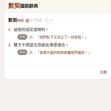
默契
國語辭典
默契
mò qì
ㄇㄛˋ ㄑㄧˋ
祕密的協定或條約。
1.
例如
如：
「他們私下又另立了一份默契。」
雙方不用語言而彼此情意暗合。
2.
例如
如：
「音樂方面的默契就屬他們最好。」
反饋