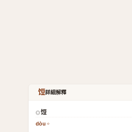
饾
詳細解釋
饾
◎
dòu