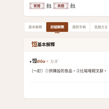
繁體
異體
基本解釋
詳細解釋
康熙字典
音韻方言
饾
基本解釋
饾
dòu
ㄉㄡˋ
●
〔～飣〕①供陳設的食品。②比喻堆砌文辭。