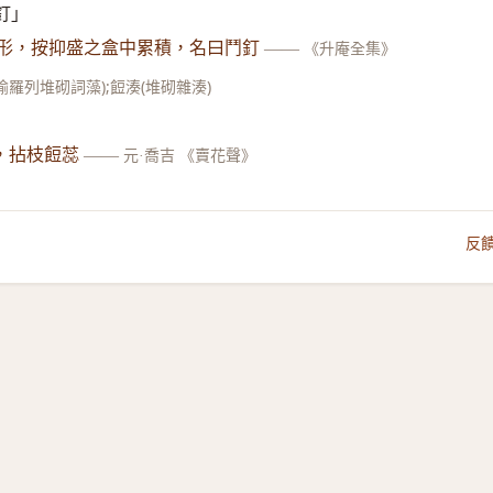
鬥釘」
寶形，按抑盛之盒中累積，名曰鬥釘
——
《升庵全集》
羅列堆砌詞藻);餖湊(堆砌雜湊)
，拈枝餖蕊
——
元·喬吉 《賣花聲》
反