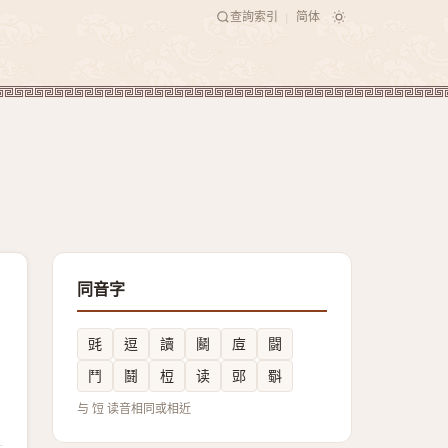
查詢索引
简体
|
同音字
毭
逗
讀
鬬
㢄
闘
鬥
鬪
梪
读
郖
斣
与 饾 读音相同或相近