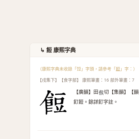
↳ 餖 康熙字典
（康熙字典未收錄「饾」字頭，請參考「
餖
」字：）
【戌集下】【食字部】 康熙筆畫：16 部外筆畫：7
【廣韻】田
切【集韻】【韻
𠋫
飣餖。餘詳飣字註。