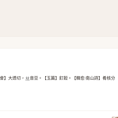
會】大透切，
音豆。【玉篇】飣餖。【韓愈·南山詩】肴核分
𠀤