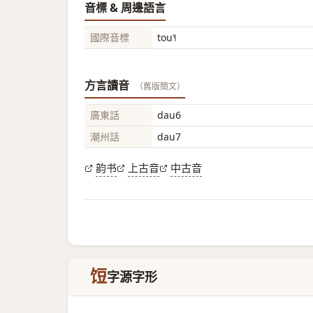
音標 & 周邊語言
國際音標
tou˥˧
方言讀音
（舊版簡文）
廣東話
dau6
潮州話
dau7
韵书
上古音
中古音
饾
字源字形