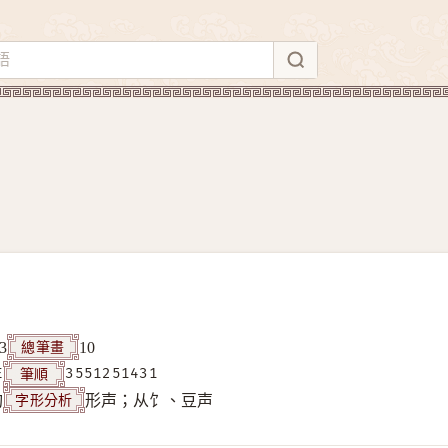
總筆畫
3
10
筆順
E
3551251431
字形分析
构
形声；从饣、豆声