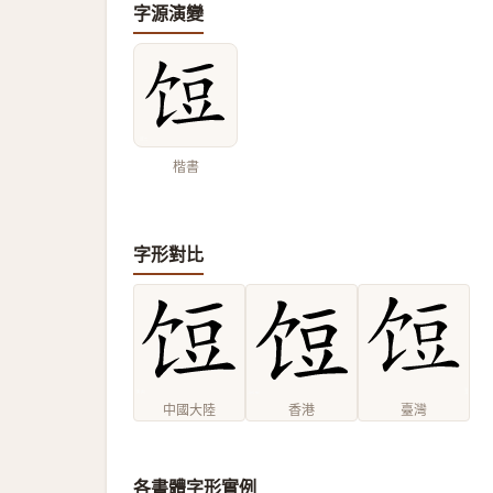
字源演變
楷書
字形對比
中國大陸
香港
臺灣
各書體字形實例