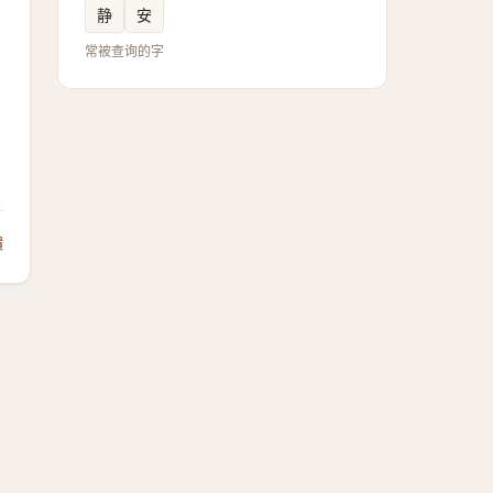
静
安
常被查询的字
饋