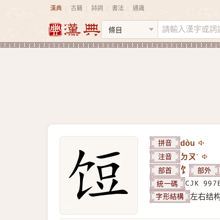
漢典
古籍
詩詞
書法
通識
|
|
|
|
拼音
dòu
注音
ㄉㄡˋ
部首
饣
部外
統一碼
CJK 997
字形結構
左右结