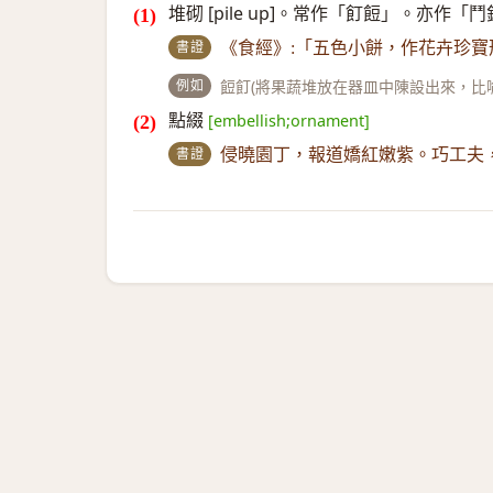
堆砌 [pile up]。常作「飣餖」。亦作「
書證
《食經》:「五色小餅，作花卉珍
例如
餖飣(將果蔬堆放在器皿中陳設出來，比喻
點綴
[embellish;ornament]
書證
侵曉園丁，報道嬌紅嫩紫。巧工夫