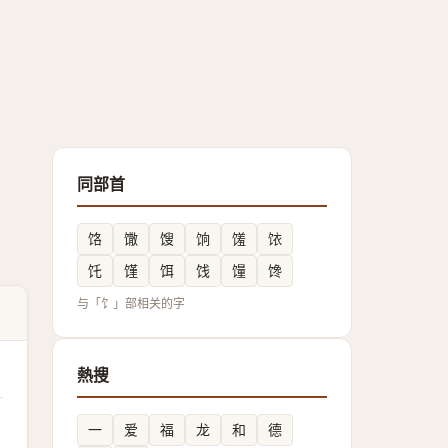
同部首
饹
馓
馊
饷
馐
饻
饦
馑
饵
饯
䭪
馋
与「饣」部相关的字
熱搜
一
爱
福
龙
和
德