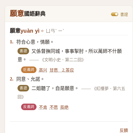
願意
國語辭典
書證
願意
yuàn yì
ㄩㄢˋ ㄧˋ
符合心意，情願。
1.
書證
又係督撫同城，事事掣肘，所以萬師不什願
意。
——
《文明小史．第二二回》
近義詞
高兴
甘愿 2.答应
同意、允諾。
2.
書證
二姐聽了，自是願意。
——
《紅樓夢．第六五
回》
反義詞
不肯
不愿
拒绝
反饋