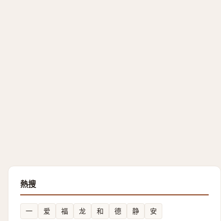
熱搜
一
爱
福
龙
和
德
静
安