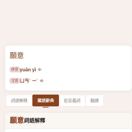
願意
拼音
yuàn yì
注音
ㄩㄢˋ ㄧˋ
詞語解釋
國語辭典
近反義詞
翻譯
願意
詞語解釋