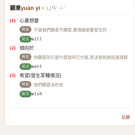
願意
yuàn yì
ㄩㄢˋ ㄧˋ
心裏想要
例如
不論我們願意不願意,事情總是要發生的
英文
will
傾向於
例如
你願意叫它是什麼就叫它什麼,而法官則說這是謀殺
英文
want
希望(發生某種情況)
例如
他們願意派你去
英文
wish
反饋