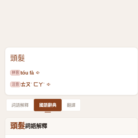
頭髮
拼音
tóu fà
注音
ㄊㄡˊ ㄈㄚˋ
詞語解釋
國語辭典
翻譯
頭髮
詞語解釋