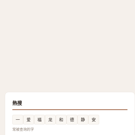
熱搜
一
爱
福
龙
和
德
静
安
常被查询的字