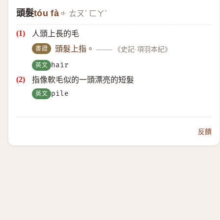
頭髮
tóu fà
ㄊㄡˊ ㄈㄚˋ
人頭上長的毛
書證
頭髮上指。
——
《史記·項羽本紀》
英文
hair
指像軟毛似的一頭漂亮的短髮
英文
pile
反饋