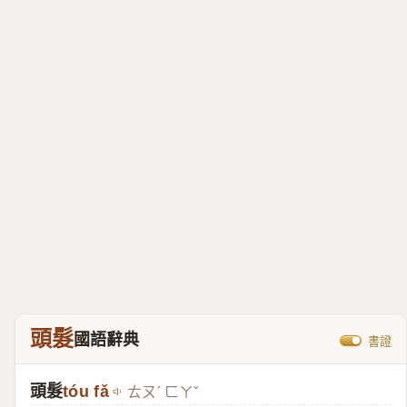
頭髮
國語辭典
書證
頭髮
tóu fǎ
ㄊㄡˊ ㄈㄚˇ