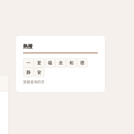
熱搜
一
爱
福
龙
和
德
静
安
常被查询的字