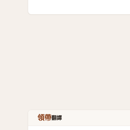
領帶
翻譯