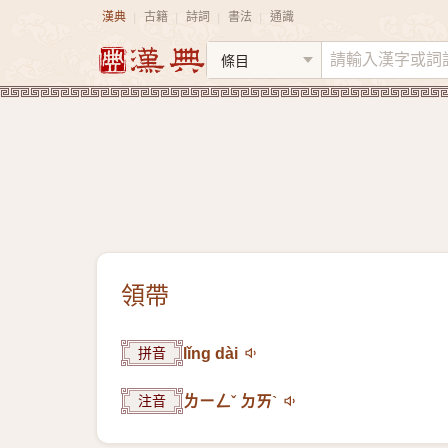
漢典
古籍
詩詞
書法
通識
|
|
|
|
領帶
拼音
lǐng dài
注音
ㄌㄧㄥˇ ㄉㄞˋ