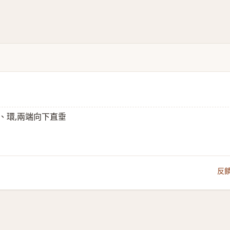
、環,兩端向下直垂
反