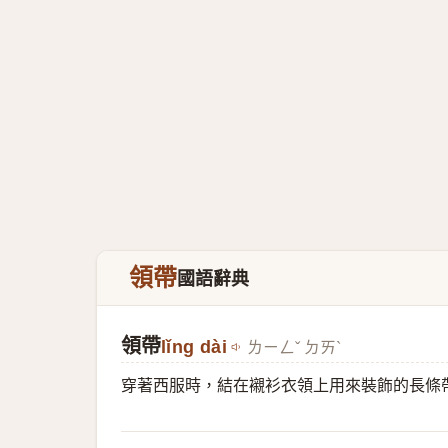
領帶
國語辭典
領帶
lǐng dài
ㄌㄧㄥˇ ㄉㄞˋ
穿著西服時，結在襯衫衣領上用來裝飾的長條