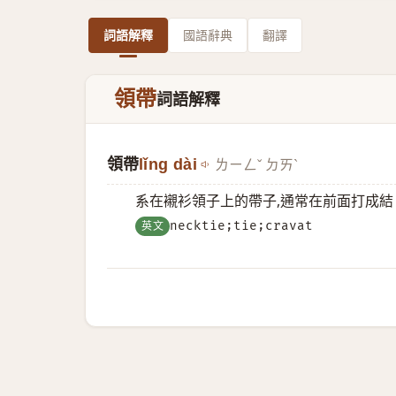
詞語解釋
國語辭典
翻譯
領帶
詞語解釋
領帶
lǐng dài
ㄌㄧㄥˇ ㄉㄞˋ
系在襯衫領子上的帶子,通常在前面打成結
英文
necktie;tie;cravat