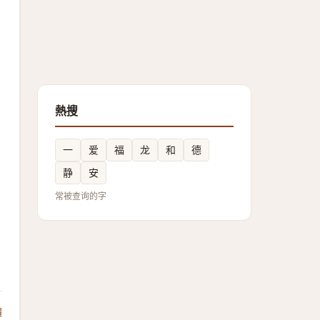
熱搜
一
爱
福
龙
和
德
静
安
常被查询的字
饋