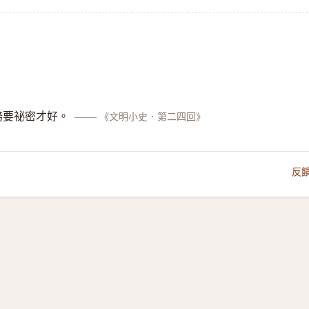
務要祕密才好。
——
《文明小史．第二四回》
反