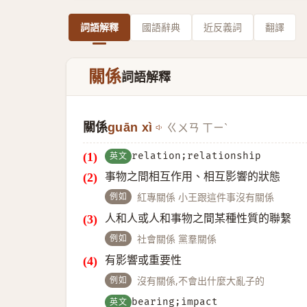
詞語解釋
國語辭典
近反義詞
翻譯
關係
詞語解釋
關係
guān xì
ㄍㄨㄢ ㄒㄧˋ
英文
relation;relationship
事物之間相互作用、相互影響的狀態
例如
紅專關係 小王跟這件事沒有關係
人和人或人和事物之間某種性質的聯繫
例如
社會關係 黨羣關係
有影響或重要性
例如
沒有關係,不會出什麼大亂子的
英文
bearing;impact