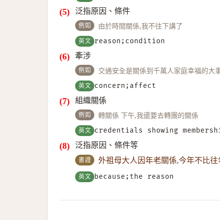
泛指原因、條件
例如
由於時間關係,我不往下講了
英文
reason;condition
牽涉
例如
交通安全是關係到千萬人家庭幸福的大
英文
concern;affect
組織關係
例如
轉關係 下午,我還要去轉團的關係
英文
credentials showing membersh
泛指原因、條件等
書證
外祖母大人因年老關係,今年不比往
英文
because;the reason