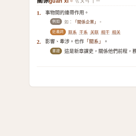
關係
guān xì
ㄍㄨㄢ ㄒㄧˋ
事物間的連帶作用。
1.
例如
如：
。
「關係企業」
近義詞
联系
干系
关联
相干
相关
影響、牽涉。也作
。
2.
「關系」
書證
這是新章課吏，關係他們前程，