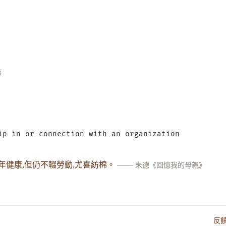
事
ip in or connection with an organization
年健康,但仍不輟勞動,尤喜紡棉。
——
朱德《回憶我的母親》
反