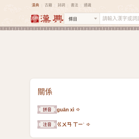
漢典
古籍
詩詞
書法
通識
|
|
|
|
關係
拼音
guān xì
注音
ㄍㄨㄢ ㄒㄧˋ