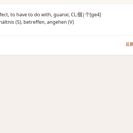
affect, to have to do with, guanxi, CL:個|个[ge4]
ltnis (S)​, betreffen, angehen (V)​
反