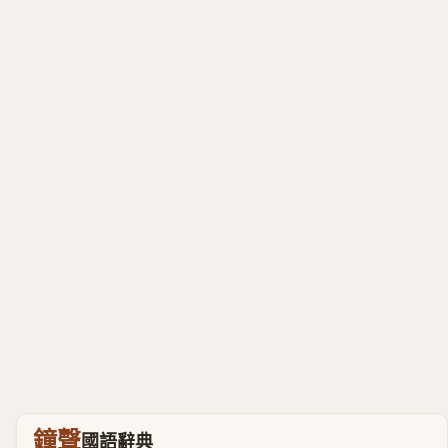
鐘聲
國語辭典