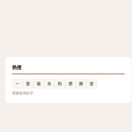
熱搜
一
爱
福
龙
和
德
静
安
常被查询的字