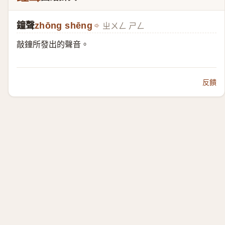
鐘聲
zhōng shēng
ㄓㄨㄥ ㄕㄥ
敲鐘所發出的聲音。
反饋