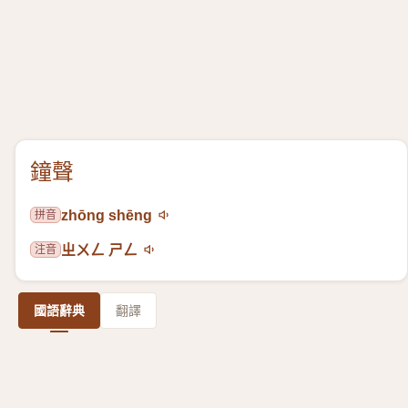
鐘聲
拼音
zhōng shēng
注音
ㄓㄨㄥ ㄕㄥ
國語辭典
翻譯