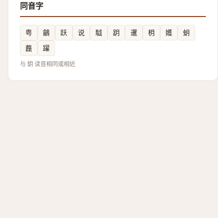
同音字
粤
鸙
跃
说
䮅
跀
䢲
枂
嬳
蚏
䖃
躍
与 鈅 读音相同或相近