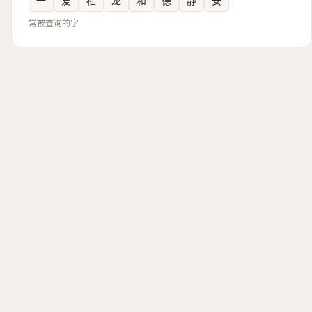
一
爱
福
龙
和
德
静
安
常被查询的字