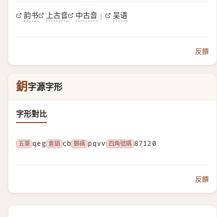
韵书
上古音
中古音
吴语
|
反饋
鈅
字源字形
字形對比
五筆
qeg
倉頡
cb
鄭碼
pqvv
四角號碼
87120
反饋