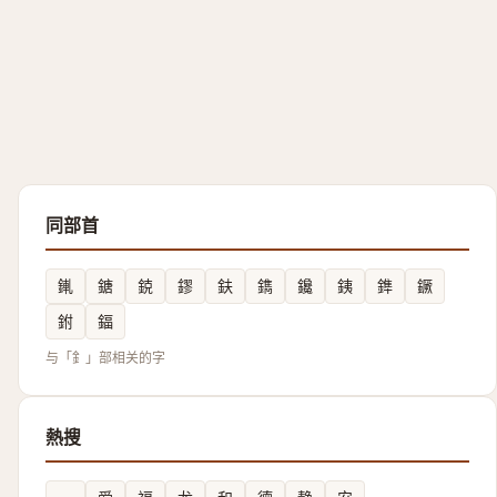
同部首
錷
鎕
鋴
鏐
鈇
鐫
鑱
銕
鎨
鐝
鉜
鍢
与「釒」部相关的字
熱搜