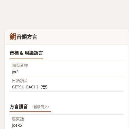
鈅
音韻方言
音標 & 周邊語言
國際音標
jyɛ˥˧
日語讀音
GETSU GACHI（音）
方言讀音
（舊版簡文）
廣東話
joek6