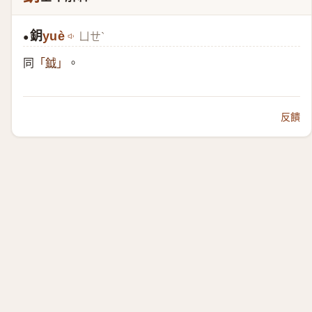
鈅
yuè
ㄩㄝˋ
●
同
。
「
鉞
」
反饋