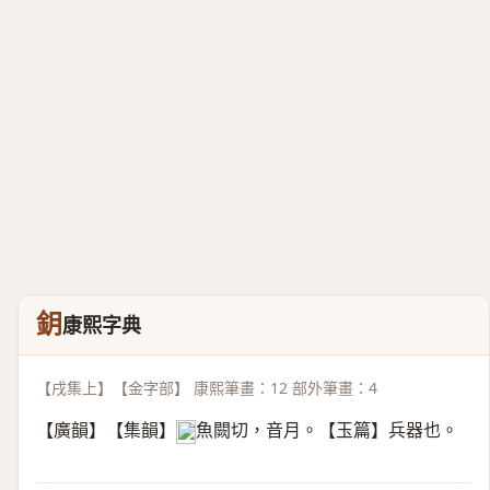
鈅
康熙字典
【戌集上】【金字部】 康熙筆畫：12 部外筆畫：4
【廣韻】【集韻】
魚闕切，音月。【玉篇】兵器也。
𠀤