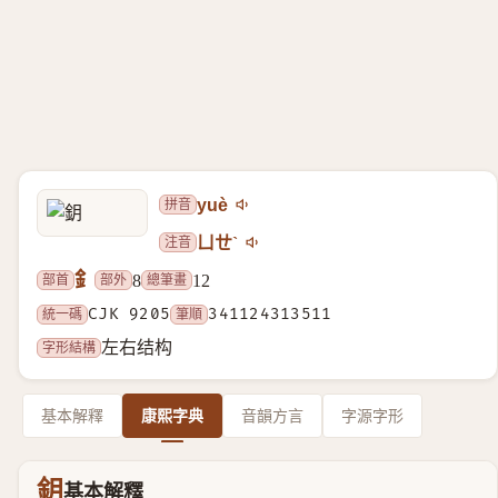
拼音
yuè
注音
ㄩㄝˋ
釒
部首
部外
總筆畫
8
12
統一碼
CJK 9205
筆順
341124313511
字形結構
左右结构
基本解釋
康熙字典
音韻方言
字源字形
鈅
基本解釋