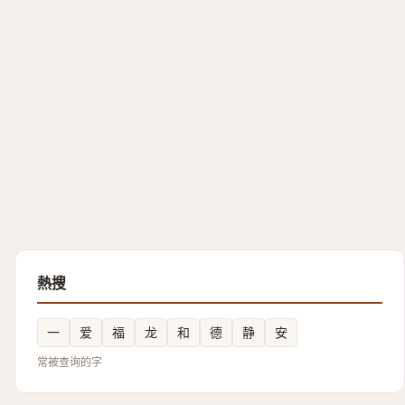
熱搜
一
爱
福
龙
和
德
静
安
常被查询的字