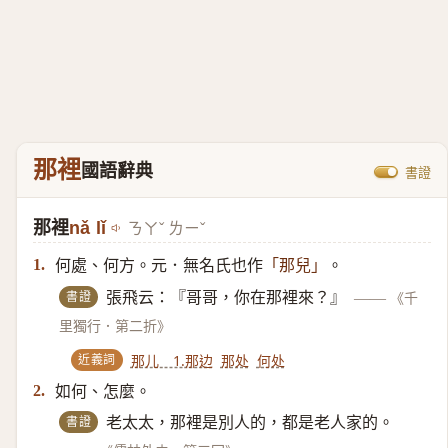
那裡
國語辭典
書證
那裡
nǎ lǐ
ㄋㄚˇ ㄌㄧˇ
何處、何方。元．無名氏也作
。
1.
「那兒」
書證
張飛云：『哥哥，你在那裡來？』
——
《千
里獨行．第二折》
近義詞
那儿 1.那边
那处
何处
如何、怎麼。
2.
書證
老太太，那裡是別人的，都是老人家的。