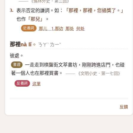
——
《儒林外史．第三回》
表示否定的謙詞。如：
3.
「那裡，那裡，您過獎了。」
也作
。
「那兒」
近義詞
那儿 1.那边
那处
何处
那裡
nà lǐ
ㄋㄚˋ ㄌㄧˇ
彼處。
書證
一走走到棋盤街文萃書坊，剛剛跨進店門，也碰
著一個人也在那裡買書。
——
《文明小史．第一七回》
反義詞
这里
反饋