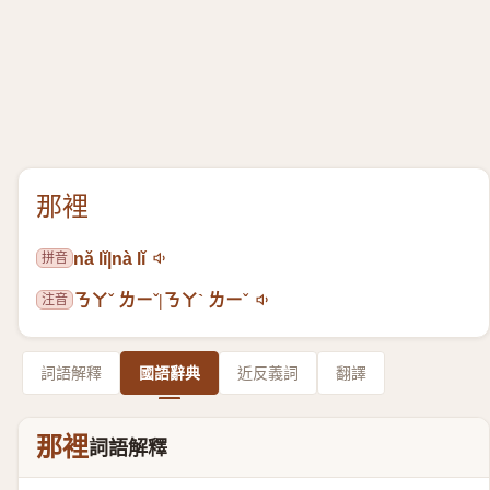
那裡
拼音
nǎ lǐ|nà lǐ
注音
ㄋㄚˇ ㄌㄧˇ|ㄋㄚˋ ㄌㄧˇ
詞語解釋
國語辭典
近反義詞
翻譯
那裡
詞語解釋