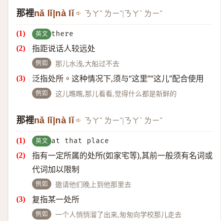
那裡
nǎ lǐ|nà lǐ
ㄋㄚˇ ㄌㄧˇ|ㄋㄚˋ ㄌㄧˇ
英文
there
指距说话人较远处
例如
那儿水浅,大船过不去
泛指处所。这种情况下,须与“这里”“这儿”配合使用
例如
这儿瞧瞧,那儿看看,觉得什么都是新鲜的
那裡
nǎ lǐ|nà lǐ
ㄋㄚˇ ㄌㄧˇ|ㄋㄚˋ ㄌㄧˇ
英文
at that place
指有一定所属的处所(如家宅等),其前一般须有名词或
代词加以限制
例如
邀请他们晚上到他那里去
复指某一处所
例如
一个人悄悄溜了出来,匆匆向学校那儿走去