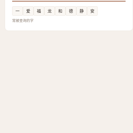
一
爱
福
龙
和
德
静
安
常被查询的字