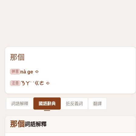
那個
拼音
nà ge
注音
ㄋㄚˋ ˙ㄍㄜ
詞語解釋
國語辭典
近反義詞
翻譯
那個
詞語解釋