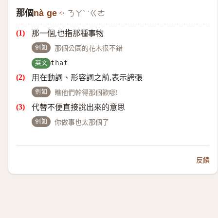
那個
nà ge
ㄋㄚˋ ˙ㄍㄜ
那一個,也指那種事物
例如
那個公園的花木很不錯
英文
that
用在動詞、形容詞之前,表示誇張
例如
瞧他們幹得那個歡哪!
代替不便直接說出來的意思
例如
你做事也太那個了
反饋