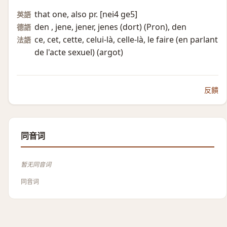
that one, also pr. [nei4 ge5]
英語
den , jene, jener, jenes (dort)​ (Pron)​, den
德語
ce, cet, cette, celui-là, celle-là, le faire (en parlant
法語
de l'acte sexuel)​ (argot)​
反饋
同音词
暂无同音词
同音词