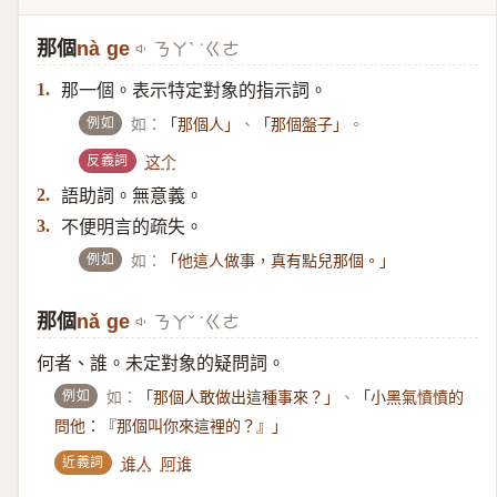
那個
nà ge
ㄋㄚˋ ˙ㄍㄜ
那一個。表示特定對象的指示詞。
1.
例如
如：
、
。
「那個人」
「那個盤子」
反義詞
这个
語助詞。無意義。
2.
不便明言的疏失。
3.
例如
如：
「他這人做事，真有點兒那個。」
那個
nǎ ge
ㄋㄚˇ ˙ㄍㄜ
何者、誰。未定對象的疑問詞。
例如
如：
、
「那個人敢做出這種事來？」
「小黑氣憤憤的
問他：『那個叫你來這裡的？』」
近義詞
谁人
阿谁