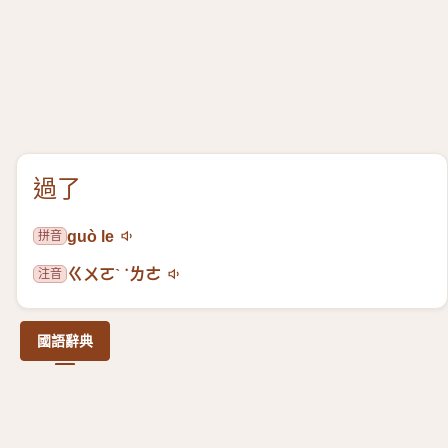
過了
拼音
guò le
注音
ㄍㄨㄛˋ ˙ㄌㄜ
國語辭典