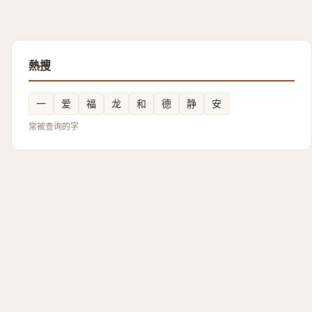
熱搜
一
爱
福
龙
和
德
静
安
常被查询的字