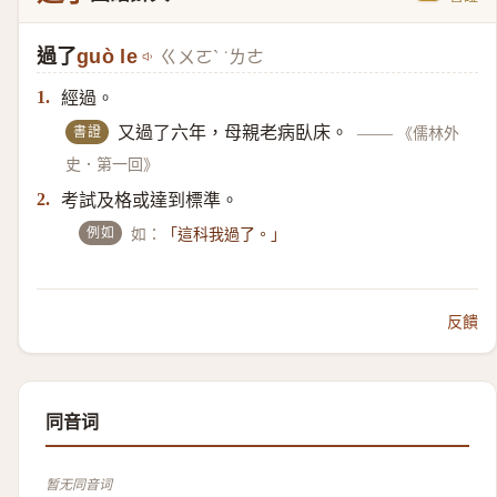
過了
guò le
ㄍㄨㄛˋ ˙ㄌㄜ
經過。
1.
書證
又過了六年，母親老病臥床。
——
《儒林外
史．第一回》
考試及格或達到標準。
2.
例如
如：
「這科我過了。」
反饋
同音词
暂无同音词