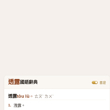
透露
國語辭典
書證
透露
tòu lù
ㄊㄡˋ ㄌㄨˋ
洩露。
1.