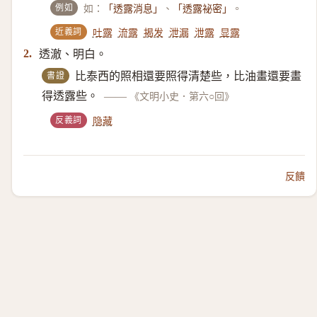
例如
如：
、
。
「透露消息」
「透露祕密」
近義詞
吐露
流露
揭发
泄漏
泄露
显露
透澈、明白。
2.
書證
比泰西的照相還要照得清楚些，比油畫還要畫
得透露些。
——
《文明小史．第六○回》
反義詞
隐藏
反饋