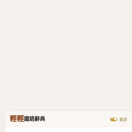
輕輕
國語辭典
書證