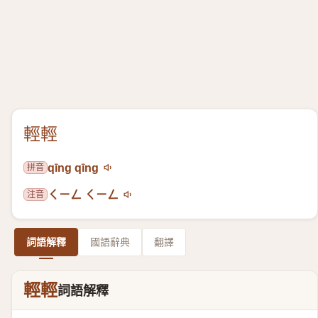
輕輕
拼音
qīng qīng
注音
ㄑㄧㄥ ㄑㄧㄥ
詞語解釋
國語辭典
翻譯
輕輕
詞語解釋