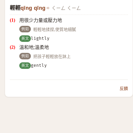
輕輕
qīng qīng
ㄑㄧㄥ ㄑㄧㄥ
用很少力量或壓力地
例如
輕輕地揉捏,使質地細膩
英文
lightly
溫和地;溫柔地
例如
把孩子輕輕放在牀上
英文
gently
反饋