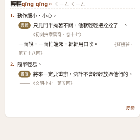
輕輕
qīng qīng
ㄑㄧㄥ ㄑㄧㄥ
動作細小、小心。
1.
書證
只見門半掩著不關，他就輕輕把拴拴了 。
——
《初刻拍案驚奇．卷十七》
一面說，一面忙端起，輕輕用口吹。
——
《紅樓夢．
第五十八回》
簡單輕易。
2.
書證
將來一定要重辦，決計不會輕輕放過他們的。
——
《文明小史．第五回》
反饋