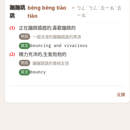
蹦蹦跳
bèng bèng tiào
ㄅㄥˋ ㄅㄥˋ ㄊㄧㄠˋ ㄊ
ㄧㄠˋ
跳
tiào
正在蹦跳嬉戲的;喜歡蹦跳的
例如
一個活潑的蹦蹦跳跳的男孩
英文
bouncing and vivacious
精力充沛的,生氣勃勃的
例如
蹦蹦跳跳的單純女孩
英文
bouncy
反饋