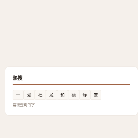
熱搜
一
爱
福
龙
和
德
静
安
常被查询的字