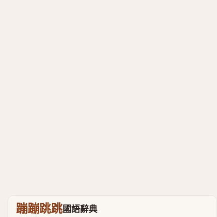
蹦蹦跳跳
國語辭典