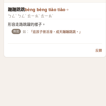
蹦蹦跳跳
bèng bèng tiào tiào
ㄅㄥˋ ㄅㄥˋ ㄊㄧㄠˋ ㄊㄧㄠˋ
形容走路跳躍的樣子。
例如
如：
「這孩子很活潑，成天蹦蹦跳跳。」
反饋