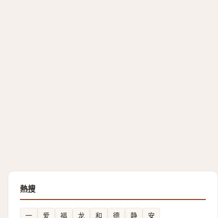
熱搜
一
爱
福
龙
和
德
静
安