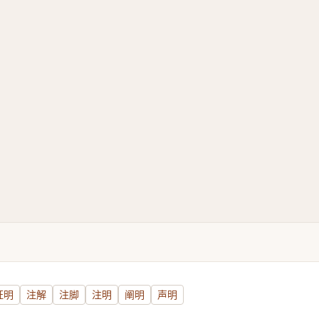
证明
注解
注脚
注明
阐明
声明