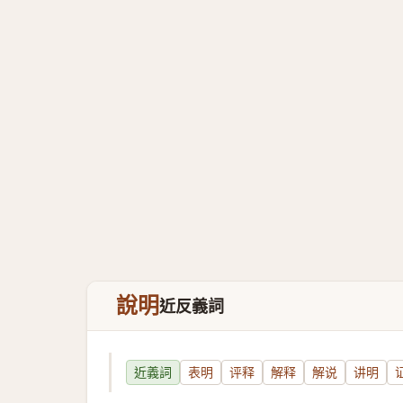
說明
近反義詞
近義詞
表明
评释
解释
解说
讲明