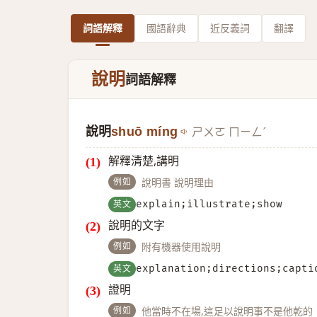
詞語解釋
國語辭典
近反義詞
翻譯
說明
詞語解釋
說明
shuō míng
ㄕㄨㄛ ㄇㄧㄥˊ
解釋清楚,講明
例如
說明書 說明理由
英文
explain;illustrate;show
說明的文字
例如
附有機器使用說明
英文
explanation;directions;capti
證明
例如
他當時不在場,這足以說明事不是他乾的