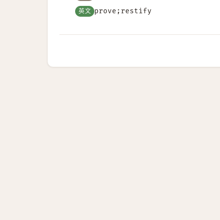
英文
prove;restify