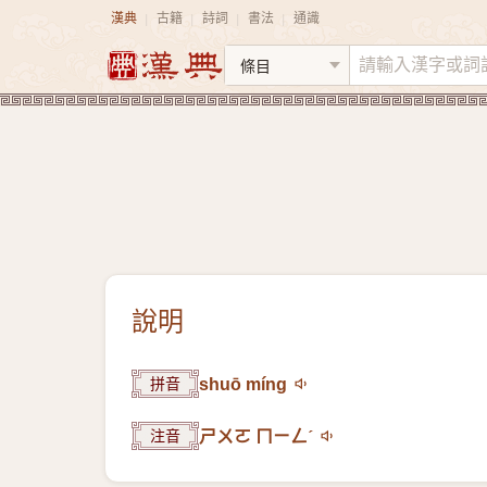
漢典
古籍
詩詞
書法
通識
|
|
|
|
說明
拼音
shuō míng
注音
ㄕㄨㄛ ㄇㄧㄥˊ