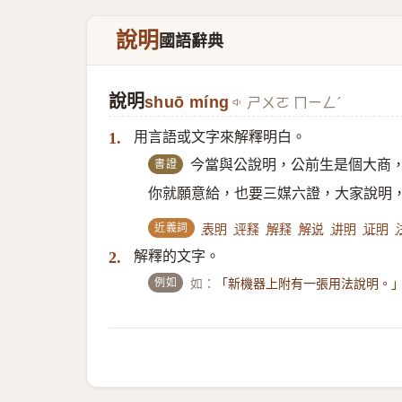
說明
國語辭典
說明
shuō míng
ㄕㄨㄛ ㄇㄧㄥˊ
用言語或文字來解釋明白。
1.
書證
今當與公說明，公前生是個大商
你就願意給，也要三媒六證，大家說明
近義詞
表明
评释
解释
解说
讲明
证明
解釋的文字。
2.
例如
如：
「新機器上附有一張用法說明。