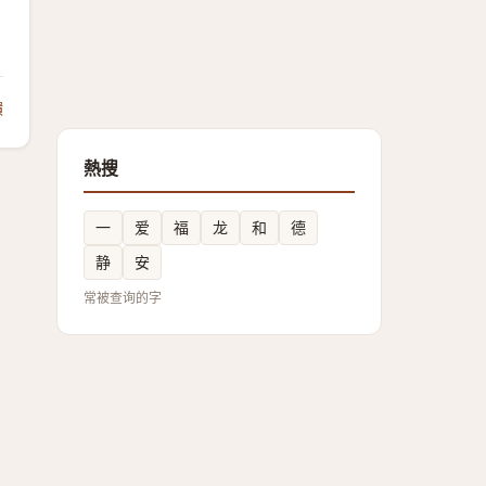
饋
熱搜
一
爱
福
龙
和
德
静
安
常被查询的字