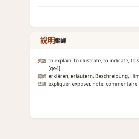
說明
翻譯
to explain, to illustrate, to indicate, 
英語
[ge4]
erklären, erläutern, Beschreibung, Hinw
德語
expliquer, exposer, note, commentaire
法語