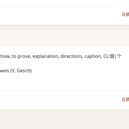
反
to show, to prove, explanation, directions, caption, CL:個|个
eis (V, Gesch)​
反