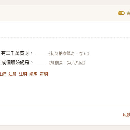
，有二千萬貲財。
——
《初刻拍案驚奇．卷五》
，成個體統纔是。
——
《紅樓夢．第六八回》
注解
注脚
注明
阐明
声明
」
反